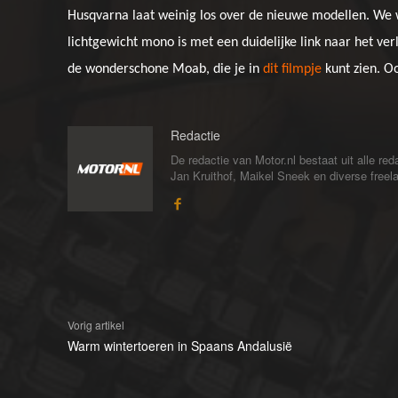
Husqvarna laat weinig los over de nieuwe modellen. We w
lichtgewicht mono is met een duidelijke link naar het ver
de wonderschone Moab, die je in
dit filmpje
kunt zien. O
Redactie
De redactie van Motor.nl bestaat uit alle 
Jan Kruithof, Maikel Sneek en diverse freelan
Vorig artikel
Warm wintertoeren in Spaans Andalusië