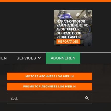
MARATHONMOTOR
YAMAHA TÉNÉRÉ 700:
AVONTUURLIJK
OFFROAD DOOR
VERRE LANDEN
REPORTAGES
TEN
SERVICES
ABONNEREN
MOTO73 ABONNEES LOG HIER IN
PROMOTOR ABONNEES LOG HIER IN
Zoek