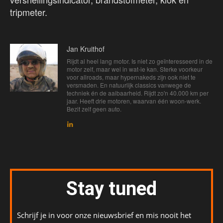
tripmeter.
Jan Kruithof
Rijdt al heel lang motor. Is niet zo geïnteresseerd in de
motor zelf, maar wel in wat-ie kan. Sterke voorkeur
voor allroads, maar hypernakeds zijn ook niet te
versmaden. En natuurlijk classics vanwege de
techniek én de aaibaarheid. Rijdt zo'n 40.000 km per
jaar. Heeft drie motoren, waarvan één woon-werk.
Bezit zelf geen auto.
Stay tuned
Schrijf je in voor onze nieuwsbrief en mis nooit het