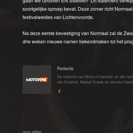
gaan we Grooven EN Stoeven!” Dit statement verwij
soortgelijke oproep bevat. Deze zomer richt Normaa
festivalweides van Lichtenvoorde.
Na deze eerste bevestiging van Normaal zal de Zw
drie weken nieuwe namen bekendmaken tot het pro
Redactie
De redactie van Motor.nl bestaat uit alle 
Jan Kruithof, Maikel Sneek en diverse freelan
Vorig artikel