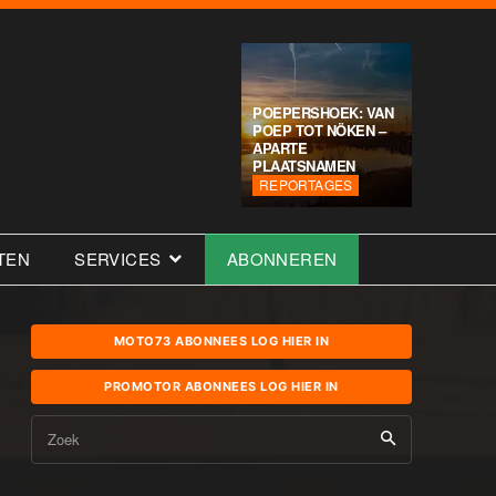
POEPERSHOEK: VAN
POEP TOT NÖKEN –
APARTE
PLAATSNAMEN
REPORTAGES
TEN
SERVICES
ABONNEREN
MOTO73 ABONNEES LOG HIER IN
PROMOTOR ABONNEES LOG HIER IN
Zoek