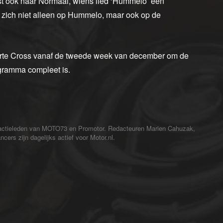
st ook naar Normaal, wiens lied ‘Hummelo’ een
l zich niet alleen op Hummelo, maar ook op de
arte Cross vanaf de tweede week van december om de
gramma compleet is.
redactieleden van MOTO73 en Promotor. Redacteuren Marien Cahuzak,
cers zijn dagelijks actief voor Motor.nl.