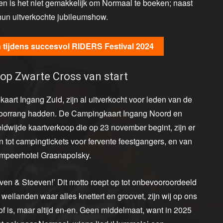
en is het niet gemakkelijk om Normaal te boeken; naast
hun uitverkochte jubileumshow.
 tijdens succesvol RIDERS Festival 2024
op Zwarte Cross van start
rt Ingang Zuid, zijn al uitverkocht voor leden van de
 voorrang hadden. De Campingkaart Ingang Noord en
eldwijde kaartverkoop die op 23 november begint, zijn er
 tot campingtickets voor fervente feestgangers, en van
kampeerhotel Grasnapolsky.
oven & Stoeven!’ Dit motto roept op tot onbevooroordeeld
 weilanden waar alles knettert en groovet, zijn wij op ons
f is, maar altijd en-en. Geen middelmaat, want in 2025