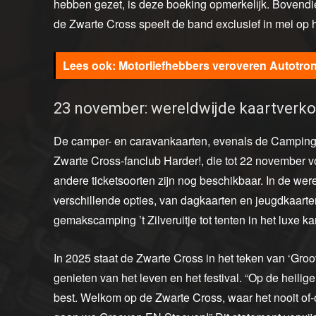
hebben gezet, is deze boeking opmerkelijk. Bovendi
de Zwarte Cross speelt de band exclusief in mei op 
Motorliefhebbers veroveren Autotron
23 november: wereldwijde kaartverko
De camper- en caravankaarten, evenals de Campingkaa
Zwarte Cross-fanclub Harder!, die tot 22 november
andere ticketsoorten zijn nog beschikbaar. In de wer
verschillende opties, van dagkaarten en jeugdkaarten
gemakscamping ’t Zilveruitje tot tenten in het luxe 
In 2025 staat de Zwarte Cross in het teken van ‘Gro
genieten van het leven en het festival. “Op de heilige
best. Welkom op de Zwarte Cross, waar het nooit of-o