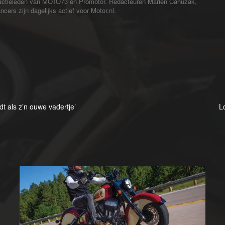
redactieleden van MOTO73 en Promotor. Redacteuren Marien Cahuzak,
cers zijn dagelijks actief voor Motor.nl.
t als z’n ouwe vadertje’
L