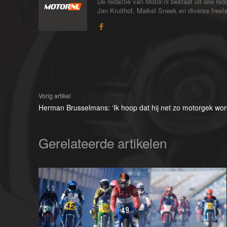
De redactie van Motor.nl bestaat uit alle 
Jan Kruithof, Maikel Sneek en diverse freelan
Vorig artikel
Herman Brusselmans: ‘Ik hoop dat hij net zo motorgek word
Gerelateerde artikelen