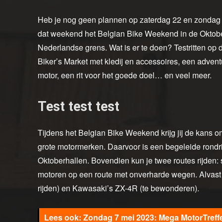
Heb je nog geen plannen op zaterdag 22 en zondag 2
dat weekend het Belgian Bike Weekend in de Oktober
Nederlandse grens. Wat is er te doen? Testritten op
Biker’s Market met kledij en accessoires, een adventur
motor, een rit voor het goede doel… en veel meer.
Test test test
Tijdens het Belgian Bike Weekend krijg jij de kans o
grote motormerken. Daarvoor is een begeleide rondr
Oktoberhallen. Bovendien kun je twee routes rijden: s
motoren op een route met onverharde wegen. Alvast
rijden) en Kawasaki’s ZX-4R (te bewonderen).
Zondag 7 mei 2023: Mega MotorTreff