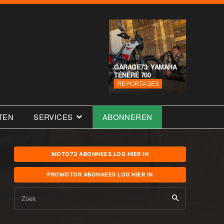
GARAGE73: YAMAHA
TÉNÉRÉ 700
REPORTAGES
TEN
SERVICES
ABONNEREN
MOTO73 ABONNEES LOG HIER IN
PROMOTOR ABONNEES LOG HIER IN
Zoek