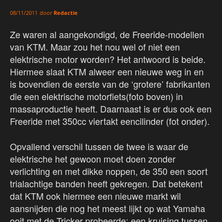
door
Redactie
08/11/2011
Ze waren al aangekondigd, de Freeride-modellen
van KTM. Maar zou het nou wel of niet een
elektrische motor worden? Het antwoord is beide.
Hiermee slaat KTM alweer een nieuwe weg in en
is bovendien de eerste van de ‘grotere’ fabrikanten
die een elektrische motorfiets(foto boven) in
massaproductie heeft. Daarnaast is er dus ook een
Freeride met 350cc viertakt eencilinder (fot onder).
Opvallend verschil tussen de twee is waar de
elektrische het gewoon moet doen zonder
verlichting en met dikke noppen, de 350 een soort
trialachtige banden heeft gekregen. Dat betekent
dat KTM ook hiermee een nieuwe markt wil
aansnijden die nog het meest lijkt op wat Yamaha
ooit met de Tricker probeerde; een kruising tussen