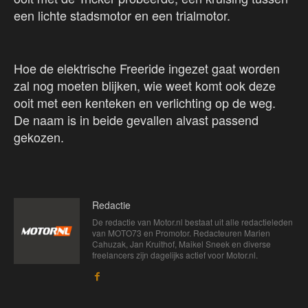
een lichte stadsmotor en een trialmotor.
Hoe de elektrische Freeride ingezet gaat worden
zal nog moeten blijken, wie weet komt ook deze
ooit met een kenteken en verlichting op de weg.
De naam is in beide gevallen alvast passend
gekozen.
Redactie
De redactie van Motor.nl bestaat uit alle redactieleden
van MOTO73 en Promotor. Redacteuren Marien
Cahuzak, Jan Kruithof, Maikel Sneek en diverse
freelancers zijn dagelijks actief voor Motor.nl.