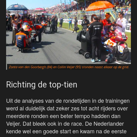
Zonta van den Goorbergh (84) en Collin Veijer (95) stonden naast elkaar op de grid.
Co
Richting de top-tien
Uit de analyses van de rondetijden in de trainingen
werd al duidelijk dat zeker zes tot acht rijders over
meerdere ronden een beter tempo hadden dan
Veijer. Dat bleek ook in de race. De Nederlander
kende wel een goede start en kwam na de eerste