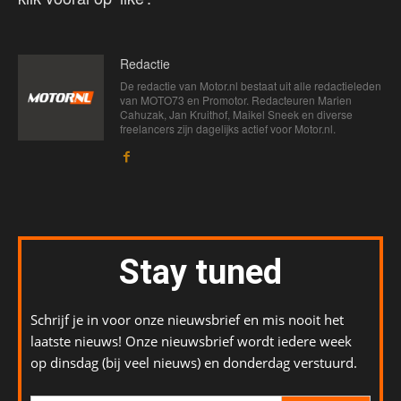
Redactie
De redactie van Motor.nl bestaat uit alle redactieleden
van MOTO73 en Promotor. Redacteuren Marien
Cahuzak, Jan Kruithof, Maikel Sneek en diverse
freelancers zijn dagelijks actief voor Motor.nl.
Stay tuned
Schrijf je in voor onze nieuwsbrief en mis nooit het
laatste nieuws! Onze nieuwsbrief wordt iedere week
op dinsdag (bij veel nieuws) en donderdag verstuurd.