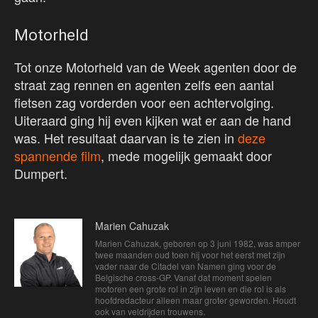
Motorheld
Tot onze Motorheld van de Week agenten door de
straat zag rennen en agenten zelfs een aantal
fietsen zag vorderden voor een achtervolging.
Uiteraard ging hij even kijken wat er aan de hand
was. Het resultaat daarvan is te zien in
deze
spannende film
, mede mogelijk gemaakt door
Dumpert.
Marien Cahuzak
Marien Cahuzak, geboren op 3 juni 1982, was amper
twee maanden oud toen hij voor het eerst met zijn
vader naar de Citadel van Namen ging voor de
Belgische cross-GP. Vanaf dat moment spelen
motoren een grote rol in zijn leven en die rol is als
hoofdredacteur alleen maar groter geworden. Houdt
ook van veldrijden trouwens.