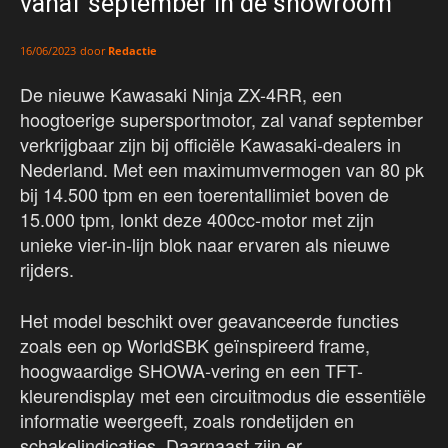
vanaf september in de showroom
door
Redactie
16/06/2023
De nieuwe Kawasaki Ninja ZX-4RR, een
hoogtoerige supersportmotor, zal vanaf september
verkrijgbaar zijn bij officiële Kawasaki-dealers in
Nederland. Met een maximumvermogen van 80 pk
bij 14.500 tpm en een toerentallimiet boven de
15.000 tpm, lonkt deze 400cc-motor met zijn
unieke vier-in-lijn blok naar ervaren als nieuwe
rijders.
Het model beschikt over geavanceerde functies
zoals een op WorldSBK geïnspireerd frame,
hoogwaardige SHOWA-vering en een TFT-
kleurendisplay met een circuitmodus die essentiële
informatie weergeeft, zoals rondetijden en
schakelindicaties. Daarnaast zijn er