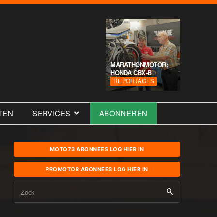
MARATHONMOTOR:
HONDA CBX-B
REPORTAGES
TEN
SERVICES
ABONNEREN
MOTO73 ABONNEES LOG HIER IN
PROMOTOR ABONNEES LOG HIER IN
Zoek