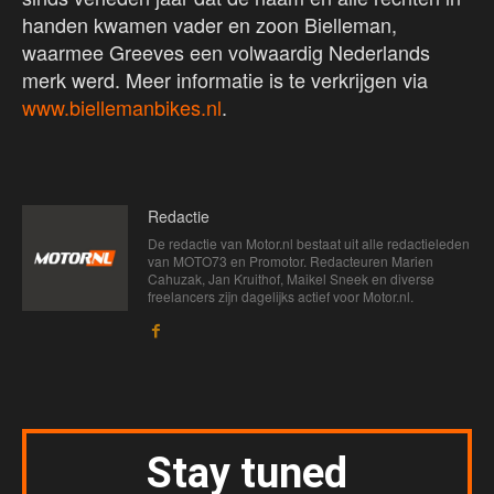
handen kwamen vader en zoon Bielleman,
waarmee Greeves een volwaardig Nederlands
merk werd. Meer informatie is te verkrijgen via
www.biellemanbikes.nl
.
Redactie
De redactie van Motor.nl bestaat uit alle redactieleden
van MOTO73 en Promotor. Redacteuren Marien
Cahuzak, Jan Kruithof, Maikel Sneek en diverse
freelancers zijn dagelijks actief voor Motor.nl.
Stay tuned