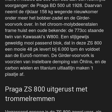
voorganger: de Praga BD 500 uit 1928. Daarvan
neemt de rijklaar 158 kg wegende nieuwkomer
onder meer het bobber-zadel en de Girder-
voorvork over. In het chroom-molybdeenstalen
frame huist een oude bekende: de 773cc staande
twin van Kawasaki’s W800. Een stijlgewijs
geweldig mooi passend blok, dat in deze ZS 800
een mooie 48 pk levert bij 6.000 tpm én voldoet
aan de Euro5-normen. De Girder-voorvork is
voorzien van instelbare demping van Öhlins, en de
carbon wielen en titanium uitlaatlijn maken ’t
plaatje af.
Praga ZS 800 uitgerust met
trommelremmen
Verrassend genoeg is de ZS 800 zowel voor- als