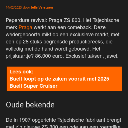
door
Jelle Verstaen
14/02/2023
Peperdure revival: Praga ZS 800. Het Tsjechische
merk
Praga
werkt aan een comeback. Deze
wedergeboorte mikt op een exclusieve markt, met
een op 28 stuks begrensde productiereeks, die
volledig met de hand wordt gebouwd. Het
prijskaartje? 86.000 euro. Exclusief taksen, jawel.
Buell loopt op de zaken vooruit met 2025
Buell Super Cruiser
Oude bekende
De in 1907 opgerichte Tsjechische fabrikant brengt
met z’n nieuwe ZS 800 een ode aan een roemrijke