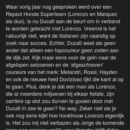
Waar vorig jaar nog gesproken werd over een
Repsol Honda Superteam (Lorenzo en Marquez
als duo), is nu Ducati aan de beurt om in verband
te worden gebracht met Lorenzo. Vreemd is het
natuurlijk niet, want de Italianen zijn naarstig op
zoek naar succes. Echter, Ducati weet als geen
ander dat alleen een topcoureur geen zoden aan
de dijk zet. Kijk maar eens voor de gein naar de
afgelopen seizoenen en de ‘afgeschreven’
coureurs van het merk: Melandri, Rossi, Hayden
en ook de nieuwe held Dovizioso lijkt die kant al op
te gaan. Plus, denk je dat een man als Lorenzo,
die al meerdere miljoenen bij elkaar fietste, zijn
carrière op slot zou durven te gooien door met
Ducati in zee te gaan? No way. Zeker niet als je
ook nog eens kijkt hoe honktrouw Lorenzo eigenlijk
is. Het zou mij niet verbazen als Jorge de komende
jaren nog gewoon vrolijk voor Yamaha blijft rijden.