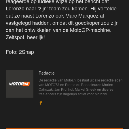
reageerde op ludieke wijze op het bericht dat
Lorenzo naar ‘zijn’ team zou komen. Hij vertelde
dat ze naast Lorenzo ook Marc Marquez al
vastgelegd hadden, omdat dit goedkoper zou zijn
dan het ontwikkelen van de MotoGP-machine.
Zelfspot, heerlijk!
Foto: 2Snap
Redactie
De redactie van Motor.nl bestaat uit alle redactieleden
van MOTO73 en Promotor. Redacteuren Marien
Cahuzak, Jan Kruithof, Maikel Sneek en diverse
freelancers zijn dagelijks actief voor Motor.nl.