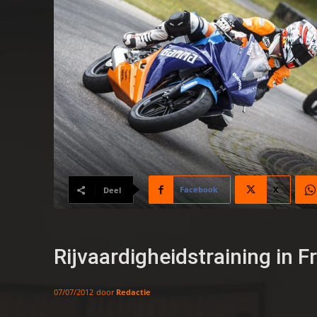
Facebook
X
Deel
Rijvaardigheidstraining in F
door
Redactie
07/07/2012