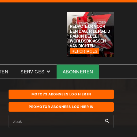
REDACTEUR VOOR
EEN DAG: RIDERS-LID
RAMON BELEEFT
WORLDSBK ASSEN
VAN DICHTBIJ
REPORTAGES
TEN
SERVICES
ABONNEREN
MOTO73 ABONNEES LOG HIER IN
PROMOTOR ABONNEES LOG HIER IN
Zoek