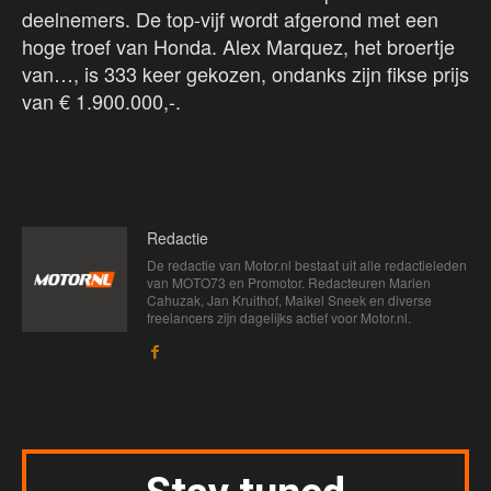
deelnemers. De top-vijf wordt afgerond met een
hoge troef van Honda. Alex Marquez, het broertje
van…, is 333 keer gekozen, ondanks zijn fikse prijs
van € 1.900.000,-.
Redactie
De redactie van Motor.nl bestaat uit alle redactieleden
van MOTO73 en Promotor. Redacteuren Marien
Cahuzak, Jan Kruithof, Maikel Sneek en diverse
freelancers zijn dagelijks actief voor Motor.nl.