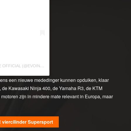
E
EN BERICHT GEDEELD DOOR EVO INDIA MAGAZINE OFFICIAL (@EVOINDIA)
 eens een nieuwe mededinger kunnen opduiken, klaar
R, de Kawasaki Ninja 400, de Yamaha R3, de KTM
toren zijn in mindere mate relevant in Europa, maar
 viercilinder Supersport