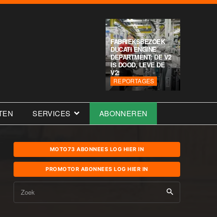
FABRIEKSBEZOEK
DUCATI ENGINE
DEPARTMENT: DE V2
IS DOOD, LEVE DE
V2!
REPORTAGES
TEN
SERVICES
ABONNEREN
MOTO73 ABONNEES LOG HIER IN
PROMOTOR ABONNEES LOG HIER IN
Zoek