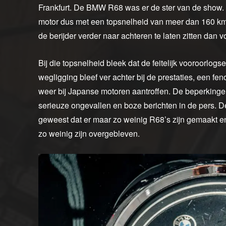
Frankfurt. De BMW R68 was er de ster van de show. D
motor dus met een topsnelheid van meer dan 160 k
de berijder verder naar achteren te laten zitten dan v
Bij die topsnelheid bleek dat de feitelijk vooroorlog
wegligging bleef ver achter bij de prestaties, een f
weer bij Japanse motoren aantroffen. De beperking
serieuze ongevallen en boze berichten in de pers. De
geweest dat er maar zo weinig R68’s zijn gemaakt en
zo weinig zijn overgebleven.