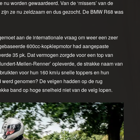
die nu worden gewaardeerd. Van de ‘missers’ van de
rom zijn ze nu zeldzaam en dus gezocht. De BMW R68 was
emoet aan de internationale vraag om weer een zeer
2 gebaseerde 600cc-kopklepmotor had aangepaste
verde 35 pk. Dat vermogen zorgde voor een top van
‘Hundert-Meilen-Renner’ opleverde, de strakke naam van
bruikten voor hun 160 km/u snelle toppers en hun
heid werd genomen? De velgen hadden op de rug
ekke band op hoge snelheid niet van de velg lopen.