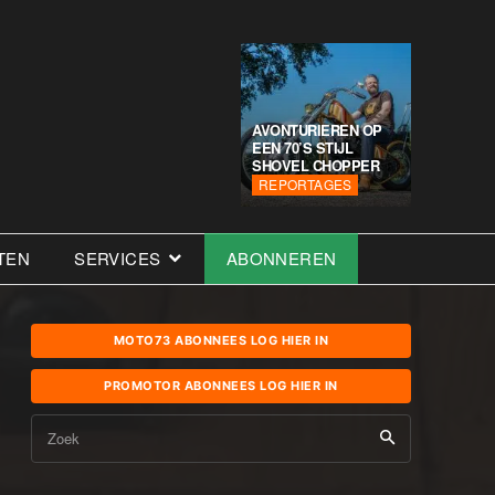
AVONTURIEREN OP
EEN 70’S STIJL
SHOVEL CHOPPER
REPORTAGES
TEN
SERVICES
ABONNEREN
MOTO73 ABONNEES LOG HIER IN
PROMOTOR ABONNEES LOG HIER IN
Zoek