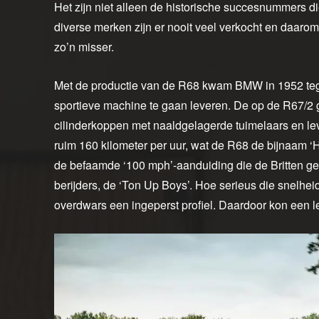
Het zijn niet alleen de historische succesnummers 
diverse merken zijn er nooit veel verkocht en daa
zo’n misser.
Met de productie van de R68 kwam BMW in 1952 teg
sportieve machine te gaan leveren. De op de R67/
cilinderkoppen met naaldgelagerde tuimelaars en le
ruim 160 kilometer per uur, wat de R68 de bijnaam 
de befaamde ‘100 mph’-aanduiding die de Britten ge
berijders, de ‘Ton Up Boys’. Hoe serieus die snel
overdwars een ingeperst profiel. Daardoor kon een l