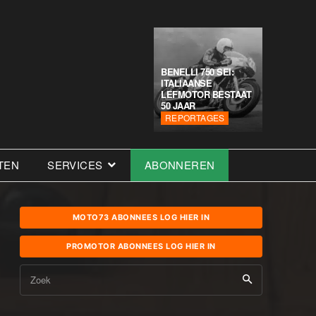
BENELLI 750 SEI:
ITALIAANSE
LEFMOTOR BESTAAT
50 JAAR
REPORTAGES
TEN
SERVICES
ABONNEREN
MOTO73 ABONNEES LOG HIER IN
PROMOTOR ABONNEES LOG HIER IN
Zoek