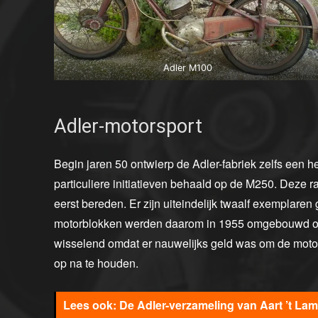
Adler M100
Adler-motorsport
Begin jaren 50 ontwierp de Adler-fabriek zelfs een 
particuliere initiatieven behaald op de M250. Deze 
eerst bereden. Er zijn uiteindelijk twaalf exemplare
motorblokken werden daarom in 1955 omgebouwd op
wisselend omdat er nauwelijks geld was om de motor
op na te houden.
De Adler-verzameling van Aart ’t Lam