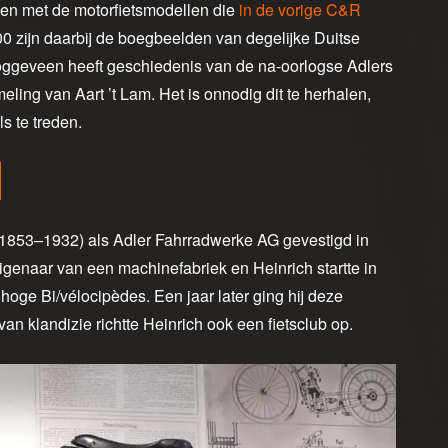
den met de motorfietsmodellen die
in de vorige C&R
 zijn daarbij de boegbeelden van degelijke Duitse
oggeveen heeft geschiedenis van de na-oorlogse Adlers
eling van Aart ’t Lam. Het is onnodig dit te herhalen,
s te treden.
 (1853–1932) als Adler Fahrradwerke AG gevestigd in
igenaar van een machinefabriek en Heinrich startte in
oge Bi/vélocipèdes. Een jaar later ging hij deze
an klandizie richtte Heinrich ook een fietsclub op.