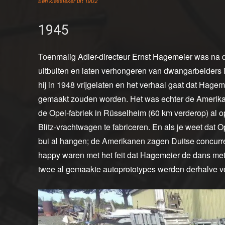
Een klassieker uit 1902
1945
Toenmalig Adler-directeur Ernst Hagemeier was na
uitbuiten en laten verhongeren van dwangarbeiders i
hij in 1948 vrijgelaten en het verhaal gaat dat Hagem
gemaakt zouden worden. Het was echter de Amerikaa
de Opel-fabriek in Rüsselheim (60 km verderop) al 
Blitz-vrachtwagen te fabriceren. En als je weet dat 
bui al hangen; de Amerikanen zagen Duitse concurrenti
happy waren met het feit dat Hagemeier de dans me
twee al gemaakte autoprototypes werden derhalve ve