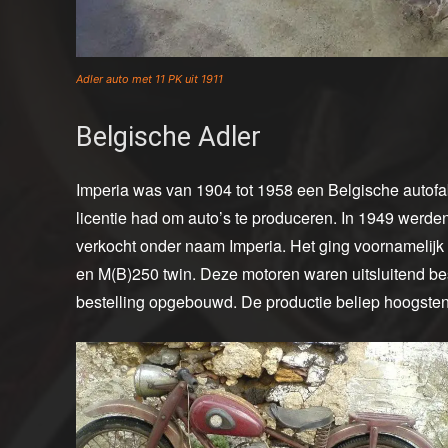
Adler auto met 11 PK uit 1911
Belgische Adler
Imperia was van 1904 tot 1958 een Belgische autofab
licentie had om auto’s te produceren. In 1949 werd
verkocht onder naam Imperia. Het ging voornameli
en M(B)250 twin. Deze motoren waren uitsluitend b
bestelling opgebouwd. De productie beliep hoogste