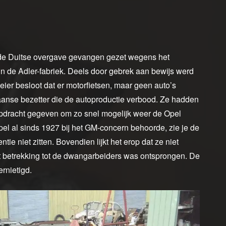
 de Duitse overgave gevangen gezet wegens het
n de Adler-fabriek. Deels door gebrek aan bewijs werd
eier besloot dat er motorfietsen, maar geen auto’s
nse bezetter die de autoproductie verbood. Ze hadden
opdracht gegeven om zo snel mogelijk weer de Opel
Opel al sinds 1927 bij het GM-concern behoorde, zie je de
e niet zitten. Bovendien lijkt het erop dat ze niet
t betrekking tot de dwangarbeiders was ontsprongen. De
rnietigd.