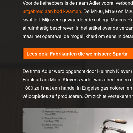
Voor de liefhebbers is de naam Adler vooral verbon
uitgebreid aan bod kwamen
. De M100, M150 en M200
kwaliteit. Mijn zeer gewaardeerde collega Marcus R
al ruimhartig beschreven in het artikel over de verzam
maar het opent wel de mogelijkheid om eens in detail
Fabrikanten die we missen: Sparta
De firma Adler werd opgericht door Heinrich Kleyer
Frankfurt am Main. Kleyer’s vader was directeur en e
1880 zelf met een handel in Engelse gasmotoren en h
vélocipèdes zelf produceren. Om zich te verzekeren v