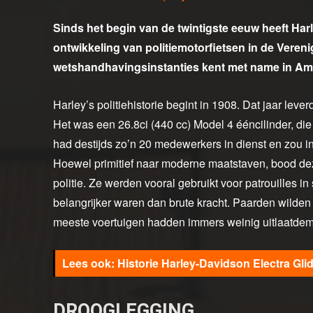
Sinds het begin van de twintigste eeuw heeft Har
ontwikkeling van politiemotorfietsen in de Vereni
wetshandhavingsinstanties kent met name in Amer
Harley’s politiehistorie begint in 1908. Dat jaar leve
Het was een 26.8ci (440 cc) Model 4 ééncilinder, die
had destijds zo’n 20 medewerkers in dienst en zou i
Hoewel primitief naar moderne maatstaven, bood dez
politie. Ze werden vooral gebruikt voor patrouilles 
belangrijker waren dan brute kracht. Paarden wilden
meeste voertuigen hadden immers weinig uitlaatdem
Historie Harley-Davidson Electra Glide
DROOGLEGGING