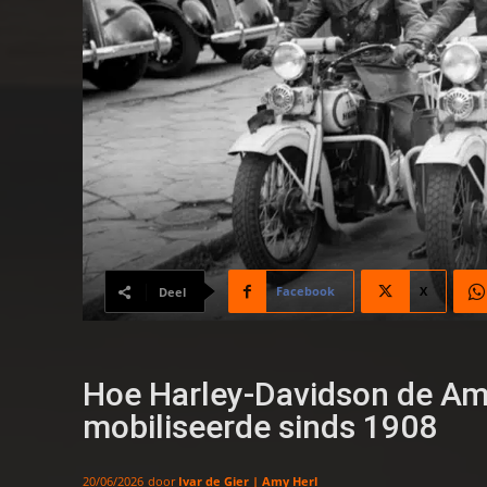
Facebook
X
Deel
Hoe Harley-Davidson de Ame
mobiliseerde sinds 1908
door
Ivar de Gier | Amy Herl
20/06/2026