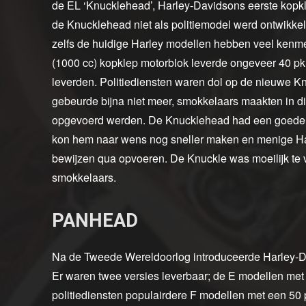
de EL ‘Knucklehead’, Harley‑Davidsons eerste kopkle
de Knucklehead niet als politiemodel werd ontwikkel
zelfs de huidige Harley modellen hebben veel kenmerk
(1000 cc) kopklep motorblok leverde ongeveer 40 pk. 
leverden. Politiediensten waren dol op de nieuwe
gebeurde bijna niet meer, smokkelaars maakten in die
opgevoerd werden. De Knucklehead had een goede acc
kon hem naar wens nog sneller maken en menige Harl
bewijzen qua opvoeren. De Knuckle was moeilijk te v
smokkelaars.
PANHEAD
Na de Tweede Wereldoorlog introduceerde Harley‑D
Er waren twee versies leverbaar; de E modellen met 
politiediensten populairdere F modellen met een 50 