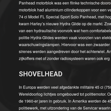
Panhead motorblok was een flinke technische dooro
motorblok had aluminium cilinderkoppen voor een ve
74 ci Model FL Special Sport Solo Panhead, met hoge
kwam Harley’s nieuwe Hydra Glide op de markt. Zow
van een hydraulische voorvork wat hem comfortabel
politie Hydra-Glides werden vaak voorzien van elektr
waarschuwingslampen. Hiervoor was een zwaarder el
sirenes werden aangedreven door het achterwiel. A
zijkoffers met of zonder radiosysteem waren ook erg 
SHOVELHEAD
In Europa werden veel afgedankte militaire 45 ci (7
Wereldoorlog lichtjes omgebouwd tot politiemotor. O
de 1960-er jaren in gebruik. In Amerika werden de 45
politiewerk, met uitzondering van de Servicar waari