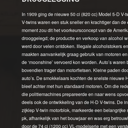
In 1909 ging de nieuwe 50 ci (820 cc) Model 5-D V-tw
V-twins waren een stuk sneller en krachtiger dan de
moment zou dit het voorkeursconcept van de Amerika
drooggelegd; de productie en verkoop van alcohol w
werd door velen ontdoken. Illegale alcoholstokers 
maakten aanvankelijk graag gebruik van motoren en
de ‘moonshine’ vervoerd kon worden. Auto’s waren 
bovendien trager dan motorfietsen. Kleine paden do
auto’s. De smokkelaars kochten de snelste nieuwe H
bleef achter met hun standaard motoren. Om die red
die politiemachines prepareerde en naar wens opvo
deels ook de ontwikkeling van de H-D V-twins. De int
zijklep V-twin motorblok, markeerde een belangrijke 
pk, afhankelijk van het bouwjaar en was erg betrou
door de 74 ci (1200 cc) VL‑modelserie met een verst