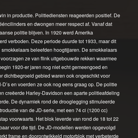
in in productie. Politiediensten reageerden positief. De
 ééncilinders en dwongen meer respect af. Vanaf dat
anse politie blijven. In 1920 werd Amerika
erd verboden. Deze periode duurde tot 1933, maar dit
en smokkelaars beleefden hoogtijjaren. De smokkelaars
 voorzagen ze van flink uitgebouwde rekken waarmee
begin 1920-er jaren nog niet echt gemeengoed en
or dichtbegroeid gebied waren ook ongeschikt voor
-D’s en voerden ze ook nog eens graag op. De politie
en creëerde Harley-Davidson een aparte politieafdeling
erde. De dynamiek rond de drooglegging stimuleerde
roductie van de JD‑serie, met een 74 ci (1200 cc)
stap voorwaarts. Het blok leverde van rond de 18 tot 22
wbaar voor die tijd. De JD‑modellen werden opgevolgd
erkt frame en doorontwikkeld motorblok met verbeterde