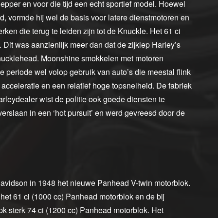
pper en voor die tijd een echt sportief model. Hoewel
d, vormde hij wel de basis voor latere dienstmotoren en
en die terug te leiden zijn tot de Knuckle. Het 61 ci
Dit was aanzienlijk meer dan dat de zijklep Harley’s
 Knucklehead. Moonshine smokkelen met motoren
 periode wel volop gebruik van auto’s die meestal flink
eleratie en een relatief hoge topsnelheid. De fabriek
eydealer wist de politie ook goede diensten te
erslaan in een ‘hot pursuit’ en werd gevreesd door de
avidson in 1948 het nieuwe Panhead V-twin motorblok.
het 61 ci (1000 cc) Panhead motorblok en de bij
pk sterk 74 ci (1200 cc) Panhead motorblok. Het