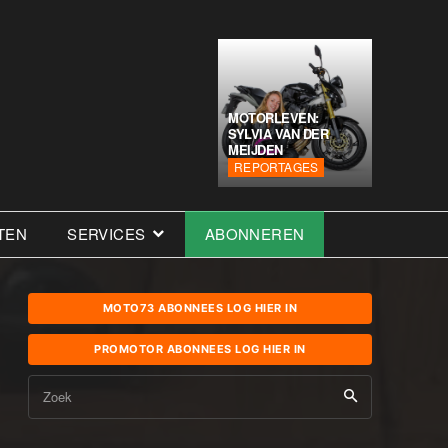
MOTORLEVEN:
SYLVIA VAN DER
MEIJDEN
REPORTAGES
TEN
SERVICES
ABONNEREN
MOTO73 ABONNEES LOG HIER IN
PROMOTOR ABONNEES LOG HIER IN
Zoek