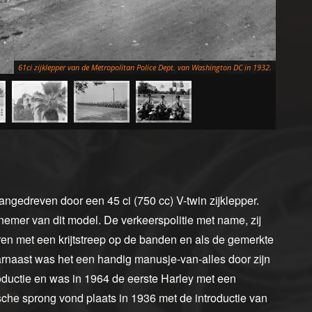
61ci zijklepper van de Metropolitan Police Dept. van Washington DC in 1932.
ngedreven door een 45 ci (750 cc) V-twin zijklepper.
emer van dit model. De verkeerspolitie met name, zij
en met een krijtstreep op de banden en als de gemerkte
aarnaast was het een handig manusje-van-alles door zijn
roductie en was in 1964 de eerste Harley met een
sche sprong vond plaats in 1936 met de introductie van