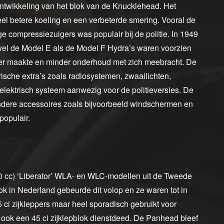
ntwikkeling van het blok van de Knucklehead. Het
el betere koeling en een verbeterde smering. Vooral de
 compressiezuigers was populair bij de politie. In 1949
el de Model E als de Model F Hydra’s waren voorzien
er maakte en minder onderhoud met zich meebracht. De
ische extra’s zoals radiosystemen, zwaailichten,
ektrisch systeem aanwezig voor de politieversies. De
ndere accessoires zoals bijvoorbeeld windschermen en
populair.
50 cc) ‘Liberator’ WLA- en WLC-modellen uit de Tweede
ok in Nederland gebeurde dit volop en ze waren tot in
 ci zijkleppers maar heel sporadisch gebruikt voor
n ook een 45 ci zijklepblok dienstdeed. De Panhead bleef