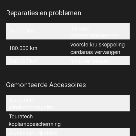
Reparaties en problemen
lekkage
70.000 km
achterschokdemper
voorste kruiskoppeling
180.000 km
cardanas vervangen
260.000 km
accu vervangen
Gemonteerde Accessoires
Touratech-
windschermspoiler
Touratech-
koplampbescherming
Aluminium zijkoffers