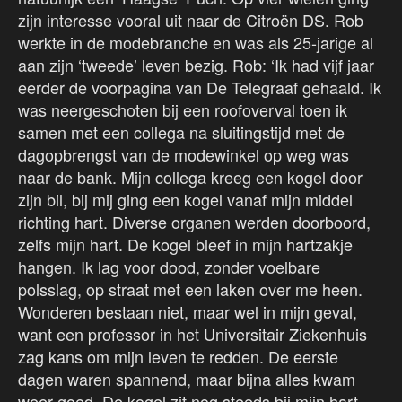
zijn interesse vooral uit naar de Citroën DS. Rob
werkte in de modebranche en was als 25-jarige al
aan zijn ‘tweede’ leven bezig. Rob: ‘Ik had vijf jaar
eerder de voorpagina van De Telegraaf gehaald. Ik
was neergeschoten bij een roofoverval toen ik
samen met een collega na sluitingstijd met de
dagopbrengst van de modewinkel op weg was
naar de bank. Mijn collega kreeg een kogel door
zijn bil, bij mij ging een kogel vanaf mijn middel
richting hart. Diverse organen werden doorboord,
zelfs mijn hart. De kogel bleef in mijn hartzakje
hangen. Ik lag voor dood, zonder voelbare
polsslag, op straat met een laken over me heen.
Wonderen bestaan niet, maar wel in mijn geval,
want een professor in het Universitair Ziekenhuis
zag kans om mijn leven te redden. De eerste
dagen waren spannend, maar bijna alles kwam
weer goed. De kogel zit nog steeds bij mijn hart.