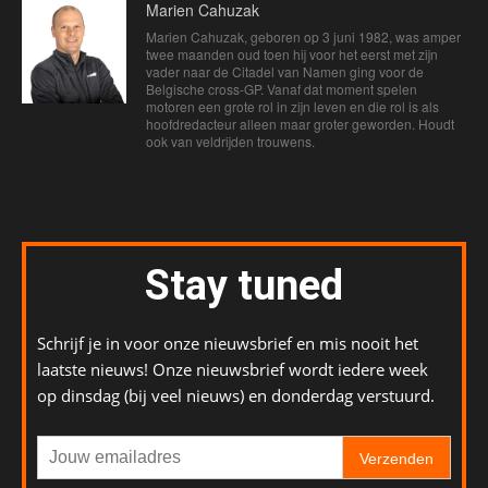
Marien Cahuzak
Marien Cahuzak, geboren op 3 juni 1982, was amper
twee maanden oud toen hij voor het eerst met zijn
vader naar de Citadel van Namen ging voor de
Belgische cross-GP. Vanaf dat moment spelen
motoren een grote rol in zijn leven en die rol is als
hoofdredacteur alleen maar groter geworden. Houdt
ook van veldrijden trouwens.
Stay tuned
Schrijf je in voor onze nieuwsbrief en mis nooit het
laatste nieuws! Onze nieuwsbrief wordt iedere week
op dinsdag (bij veel nieuws) en donderdag verstuurd.
Verzenden