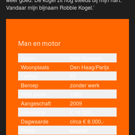
Vandaar mijn bijnaam Robbie Kogel.’
Man en motor
Naam
Rob Stolwerk
Woonplaats
Den Haag/Parijs
Leeftijd
62
Beroep
zonder werk
Rijdt sinds
1982
Aangeschaft
2009
Nieuwprijs
€ 16.350,-
Dagwaarde
circa € 8.000,-
Rijstijl
sportief