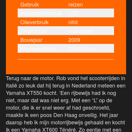
Gebruik
reizen
Brandstofverbruik
1:20
Olieverbruik
nihil
Onderhoud
motorzaak
Bouwjaar
2009
Kilometerstand
276.500 km
Terug naar de motor. Rob vond het scooterrijden in
Italië zo leuk dat hij terug in Nederland meteen een
Yamaha XT550 kocht. ‘Een rijbewijs had ik nog
niet, maar dat was niet erg. Met een “L” op de
motor, die ik er snel weer af had geschroefd,
maakte ik een poos Den Haag onveilig. Het jaar
daarop heb ik mijn motorrijbewijs gehaald en kocht
ik een Yamaha XT600 Ténéré. Zo eentje met een