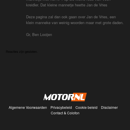
kreidler. Dat kleine mannetje heette Jan de Vries
Deze pagina zal dan ook gaan over Jan de Vries, een
klein manneke van weinig woorden maar met grote daden.
Gr, Ben Looijen
Reacties zijn gesloten.
Algemene Voorwaarden
Privacybeleid
Cookie beleid
Disclaimer
Contact & Colofon