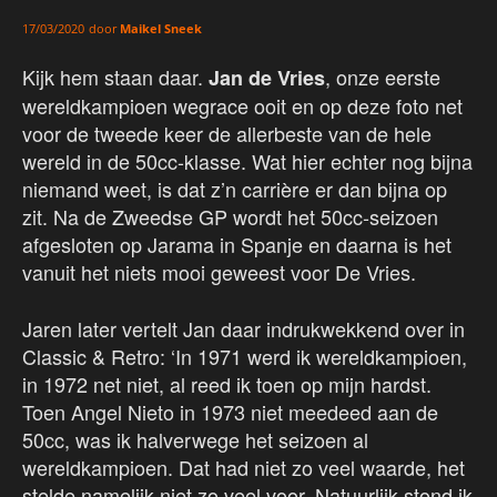
door
Maikel Sneek
17/03/2020
Kijk hem staan daar.
, onze eerste
Jan de Vries
wereldkampioen wegrace ooit en op deze foto net
voor de tweede keer de allerbeste van de hele
wereld in de 50cc-klasse. Wat hier echter nog bijna
niemand weet, is dat z’n carrière er dan bijna op
zit. Na de Zweedse GP wordt het 50cc-seizoen
afgesloten op Jarama in Spanje en daarna is het
vanuit het niets mooi geweest voor De Vries.
Jaren later vertelt Jan daar indrukwekkend over in
Classic & Retro: ‘In 1971 werd ik wereldkampioen,
in 1972 net niet, al reed ik toen op mijn hardst.
Toen Angel Nieto in 1973 niet meedeed aan de
50cc, was ik halverwege het seizoen al
wereldkampioen. Dat had niet zo veel waarde, het
stelde namelijk niet zo veel voor. Natuurlijk stond ik