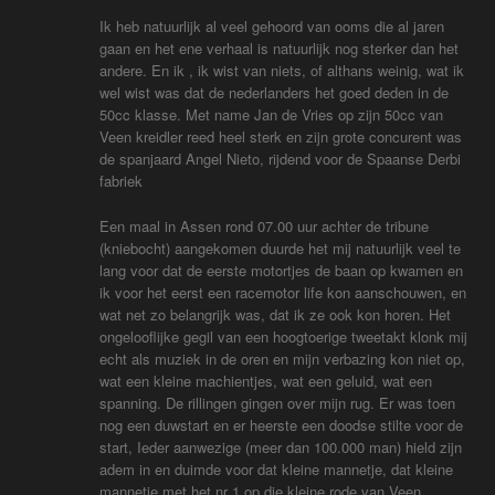
Ik heb natuurlijk al veel gehoord van ooms die al jaren
gaan en het ene verhaal is natuurlijk nog sterker dan het
andere. En ik , ik wist van niets, of althans weinig, wat ik
wel wist was dat de nederlanders het goed deden in de
50cc klasse. Met name Jan de Vries op zijn 50cc van
Veen kreidler reed heel sterk en zijn grote concurent was
de spanjaard Angel Nieto, rijdend voor de Spaanse Derbi
fabriek
Een maal in Assen rond 07.00 uur achter de tribune
(kniebocht) aangekomen duurde het mij natuurlijk veel te
lang voor dat de eerste motortjes de baan op kwamen en
ik voor het eerst een racemotor life kon aanschouwen, en
wat net zo belangrijk was, dat ik ze ook kon horen. Het
ongelooflijke gegil van een hoogtoerige tweetakt klonk mij
echt als muziek in de oren en mijn verbazing kon niet op,
wat een kleine machientjes, wat een geluid, wat een
spanning. De rillingen gingen over mijn rug. Er was toen
nog een duwstart en er heerste een doodse stilte voor de
start, Ieder aanwezige (meer dan 100.000 man) hield zijn
adem in en duimde voor dat kleine mannetje, dat kleine
mannetje met het nr 1 op die kleine rode van Veen