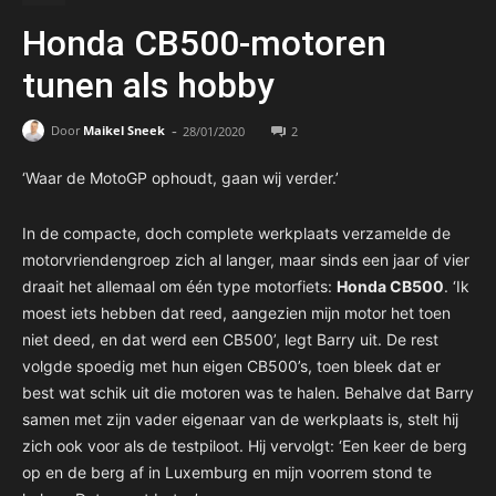
Honda CB500-motoren
tunen als hobby
-
Door
Maikel Sneek
28/01/2020
2
‘Waar de MotoGP ophoudt, gaan wij verder.’
In de compacte, doch complete werkplaats verzamelde de
motorvriendengroep zich al langer, maar sinds een jaar of vier
draait het allemaal om één type motorfiets:
Honda CB500
. ‘Ik
moest iets hebben dat reed, aangezien mijn motor het toen
niet deed, en dat werd een CB500’, legt Barry uit. De rest
volgde spoedig met hun eigen CB500’s, toen bleek dat er
best wat schik uit die motoren was te halen. Behalve dat Barry
samen met zijn vader eigenaar van de werkplaats is, stelt hij
zich ook voor als de testpiloot. Hij vervolgt: ‘Een keer de berg
op en de berg af in Luxemburg en mijn voorrem stond te