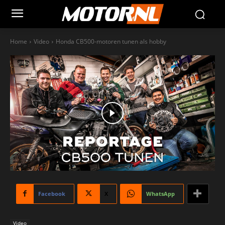
Home
Video
Honda CB500-motoren tunen als hobby
Facebook
X
WhatsApp
Video