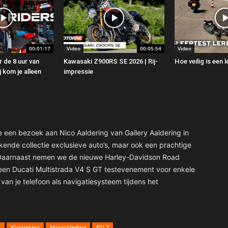
00:01:17
Video
00:05:54
Video
 de 8 uur van
Kawasaki Z900RS SE 2026 | Rij-
Hoe veilig is een
 kom je alleen
impressie
 een bezoek aan Nico Aaldering van Gallery Aaldering in
ende collectie exclusieve auto’s, maar ook een prachtige
j. Daarnaast nemen we de nieuwe Harley-Davidson Road
een Ducati Multistrada V4 S GT testevenement voor enkele
an je telefoon als navigatiesysteem tijdens het
n
Klassiekers
Motorkleding
RTL7