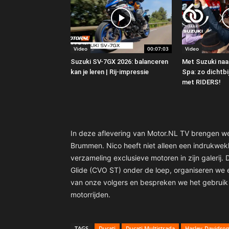
Video
00:07:03
Video
Suzuki SV-7GX 2026: balanceren
Met Suzuki naar
kan je leren | Rij-impressie
Spa: zo dichtbij
met RIDERS!
In deze aflevering van Motor.NL TV brengen we
Brummen. Nico heeft niet alleen een indrukwekk
verzameling exclusieve motoren in zijn galeri
Glide (CVO ST) onder de loep, organiseren we 
van onze volgers en bespreken we het gebruik v
motorrijden.
TAGS
Ducati
Ducati Multistrada
Harley-Davidso