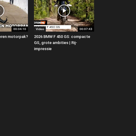
00:04:10
Video
00:07:43
 leren motorpak?
2026 BMW F 450 GS: compacte
GS, grote ambities | Rij-
impressie