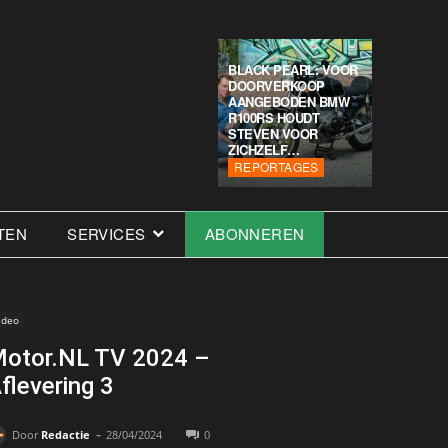
BLACK PEARL: VOOR
DOORVERKOOP
AANGEBODEN BMW
R100RS HOUDT
STEVEN VOOR
ZICHZELF…
REPORTAGES
TEN
SERVICES
ABONNEREN
ideo
otor.NL TV 2024 –
flevering 3
-
Door
Redactie
28/04/2024
0