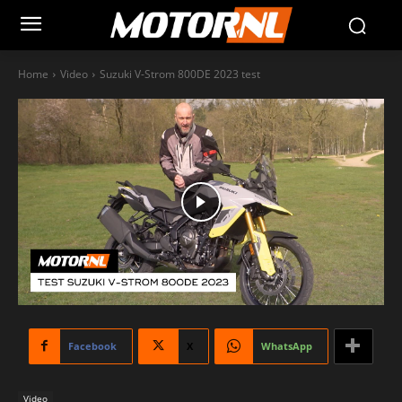
Home
Video
Suzuki V-Strom 800DE 2023 test
Facebook
X
WhatsApp
Video