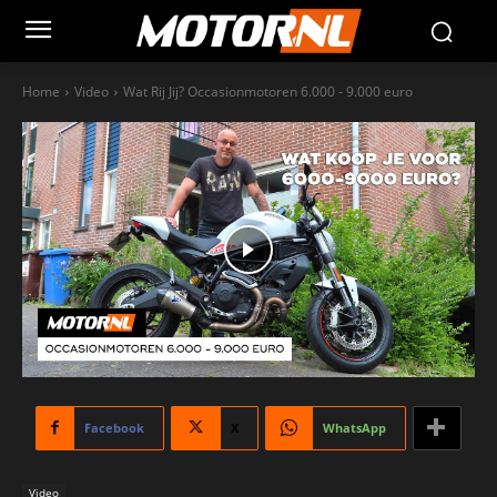
Home
Video
Wat Rij Jij? Occasionmotoren 6.000 - 9.000 euro
Facebook
X
WhatsApp
Video