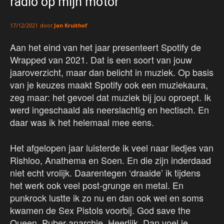
radio op mijn motor’
door
Jan Kruithof
17/12/2021
Aan het eind van het jaar presenteert Spotify de
Wrapped van 2021. Dat is een soort van jouw
jaaroverzicht, maar dan belicht in muziek. Op basis
van je keuzes maakt Spotify ook een muziekaura,
zeg maar: het gevoel dat muziek bij jou oproept. Ik
werd ingeschaald als neerslachtig en hectisch. En
daar was ik het helemaal mee eens.
Het afgelopen jaar luisterde ik veel naar liedjes van
Rishloo, Anathema en Soen. En die zijn inderdaad
niet echt vrolijk. Daarentegen ‘draaide’ ik tijdens
het werk ook veel post-grunge en metal. En
punkrock lustte ik zo nu en dan ook wel en soms
kwamen de Sex Pistols voorbij. God save the
Queen. Puber-anarchie. Heerlijk. Dan voel je,