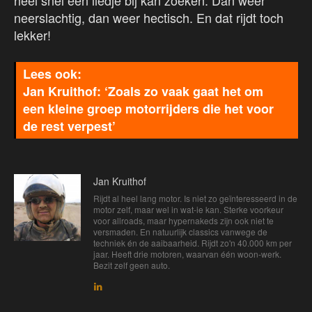
heel snel een liedje bij kan zoeken. Dan weer
neerslachtig, dan weer hectisch. En dat rijdt toch
lekker!
Jan Kruithof: ‘Zoals zo vaak gaat het om
een kleine groep motorrijders die het voor
de rest verpest’
Jan Kruithof
Rijdt al heel lang motor. Is niet zo geïnteresseerd in de
motor zelf, maar wel in wat-ie kan. Sterke voorkeur
voor allroads, maar hypernakeds zijn ook niet te
versmaden. En natuurlijk classics vanwege de
techniek én de aaibaarheid. Rijdt zo'n 40.000 km per
jaar. Heeft drie motoren, waarvan één woon-werk.
Bezit zelf geen auto.