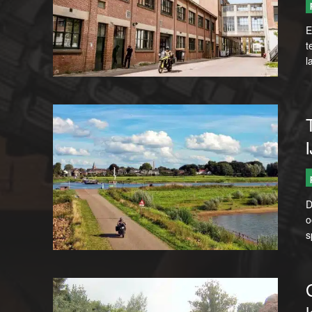
E
t
l
D
o
s