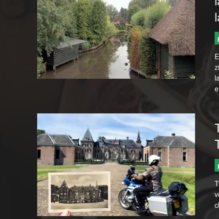
E
z
l
e
T
v
c