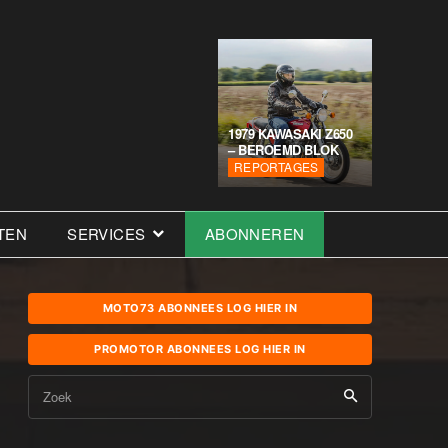
1979 KAWASAKI Z650
– BEROEMD BLOK
REPORTAGES
TEN
SERVICES
ABONNEREN
MOTO73 ABONNEES LOG HIER IN
PROMOTOR ABONNEES LOG HIER IN
Zoek