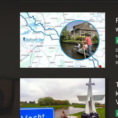
D
t
g