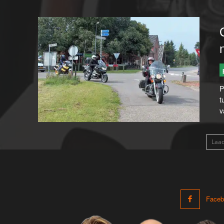
Pro
t
v
Laa
Faceb