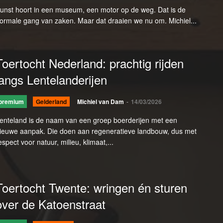
unst hoort in een museum, een motor op de weg. Dat is de
ormale gang van zaken. Maar dat draaien we nu om. Michiel...
Toertocht Nederland: prachtig rijden
langs Lentelanderijen
premium
Gelderland
Michiel van Dam
-
14/03/2026
enteland is de naam van een groep boerderijen met een
ieuwe aanpak. Die doen aan regeneratieve landbouw, dus met
espect voor natuur, milieu, klimaat,...
Toertocht Twente: wringen én sturen
over de Katoenstraat