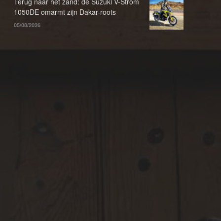
Terug naar het zand: de Suzuki V-Strom
1050DE omarmt zijn Dakar-roots
05/08/2026