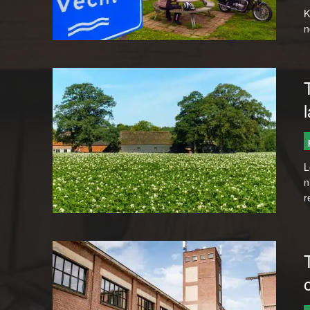
K
n
L
n
r