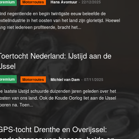
premium
Motorroutes
Hans Avontuur
-
22/12/2025
ind negentiende en begin twintigste eeuw beleefde de
extielindustrie in het oosten van het land zijn glorietijd. Hoewel
ang niet iedereen profiteerde, bracht het...
Toertocht Nederland: IJstijd aan de
IJssel
premium
Motorroutes
Michiel van Dam
-
07/11/2025
e laatste IJstijd schuurde duizenden jaren geleden over het
osten van ons land. Ook de Koude Oorlog liet aan de IJssel
poren na. Toen...
GPS-tocht Drenthe en Overijssel: