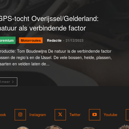
GPS-tocht Overijssel/Gelderland:
natuur als verbindende factor
premium
Motorroutes
Redactie
-
21/12/2023
ductie: Tom Boudewijns De natuur is de verbindende factor
ussen de regio’s en de IJssel. De vele bossen, heide, plassen,
aarten en velden laten de...
d meer
ook
Instagram
Twitter
Youtube