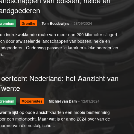
landschappen van bossen, heide en
landgoederen
premium
Drenthe
Tom Boudewijns
-
28/09/2024
en indrukwekkende route van meer dan 200 kilometer slingert
ich door afwisselende landschappen van bossen, heide en
andgoederen. Onderweg passeer je karakteristieke boerderijen
n...
Toertocht Nederland: het Aanzicht van
Twente
premium
Motorroutes
Michiel van Dam
-
12/01/2024
wente lijkt op oude ansichtkaarten een mooie bestemming
oor een motortocht. Maar wat is er anno 2024 over van de
harme van die nostalgische...