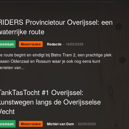
RIDERS Provincietour Overijssel: een
waterrijke route
premium
Motorroutes
Redactie
-
16/05/2026
e route begint en eindigt bij Bistro Tram 2, een prachtige plek
ussen Oldenzaal en Rossum waar je ook nog eens kunt
enieten van...
TankTasTocht #1 Overijssel:
kunstwegen langs de Overijsselse
Vecht
premium
Motorroutes
Michiel van Dam
-
02/05/2026