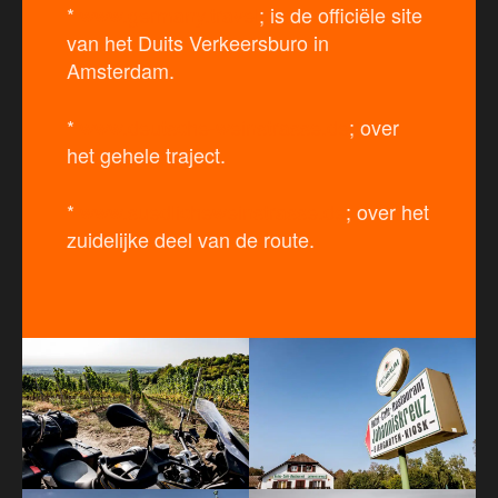
*
www.germany.travel
; is de officiële site
van het Duits Verkeersburo in
Amsterdam.
*
www.deutsche-weinstrasse.de
; over
het gehele traject.
*
www.suedlicheweinstrasse.de
; over het
zuidelijke deel van de route.