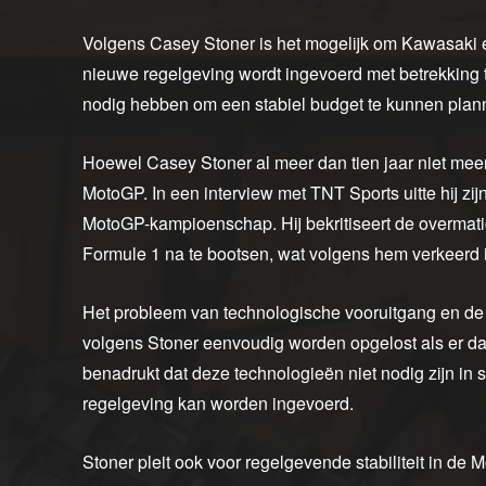
Volgens Casey Stoner is het mogelijk om Kawasaki e
nieuwe regelgeving wordt ingevoerd met betrekking tot 
nodig hebben om een stabiel budget te kunnen plan
Hoewel Casey Stoner al meer dan tien jaar niet meer act
MotoGP. In een interview met TNT Sports uitte hij z
MotoGP-kampioenschap. Hij bekritiseert de overmati
Formule 1 na te bootsen, wat volgens hem verkeerd i
Het probleem van technologische vooruitgang en de
volgens Stoner eenvoudig worden opgelost als er daa
benadrukt dat deze technologieën niet nodig zijn in 
regelgeving kan worden ingevoerd.
Stoner pleit ook voor regelgevende stabiliteit in de 