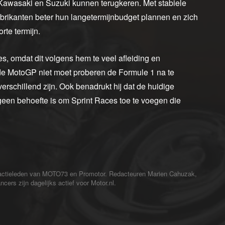
 Kawasaki en Suzuki kunnen terugkeren. Met stabiele
rikanten beter hun langetermijnbudget plannen en zich
te termijn.
es, omdat dit volgens hem te veel afleiding en
 de MotoGP niet moet proberen de Formule 1 na te
rschillend zijn. Ook benadrukt hij dat de huidige
geen behoefte is om Sprint Races toe te voegen die
redactieleden van MOTO73 en Promotor. Redacteuren Marien Cahuzak,
cers zijn dagelijks actief voor Motor.nl.