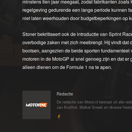
minstens tien jaar meegaat, zodat fabrikanten zoals
regelgeving gedurende een lange periode kunnen fab
niet laten weerhouden door budgetbeperkingen op kor
Stoner bekritiseert ook de introductie van Sprint Rac
overbodige zaken met zich meebrengt. Hij vindt dat
bootsen, aangezien de beide sporten fundamenteel ve
motoren in de MotoGP al snel genoeg zijn en dat er 
alleen dienen om de Formule 1 na te apen.
Redactie
De redactie van Motor.nl bestaat uit alle 
Jan Kruithof, Maikel Sneek en diverse freelan