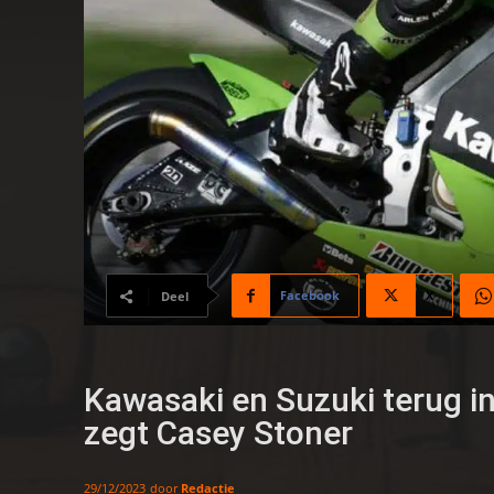
Facebook
X
Deel
Kawasaki en Suzuki terug i
zegt Casey Stoner
door
Redactie
29/12/2023