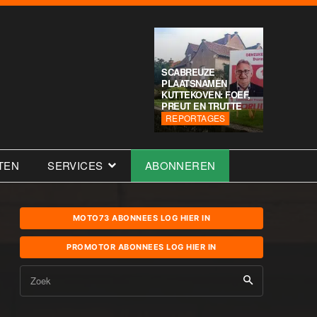
SCABREUZE
PLAATSNAMEN
KUTTEKOVEN: FOEF,
PREUT EN TRUTTE
REPORTAGES
TEN
SERVICES
ABONNEREN
MOTO73 ABONNEES LOG HIER IN
PROMOTOR ABONNEES LOG HIER IN
Zoek