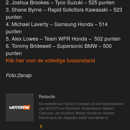
2. Joshua Brookes – Tyco Suzuki – 525 punten
3. Shane Byrne – Rapid Solicitors Kawasaki – 523
punten
4. Michael Laverty – Samsung Honda – 514
punten
5. Alex Lowes – Team WFR Honda – 502 punten
6. Tommy Bridewell – Supersonic BMW – 500
punten
Klik hier voor de volledige tussenstand
Foto:2snap
Redactie
De redactie van Motor.nl bestaat uit alle redactieleden
van MOTO73 en Promotor. Redacteuren Marien
Cahuzak, Jan Kruithof, Maikel Sneek en diverse
freelancers zijn dagelijks actief voor Motor.nl.