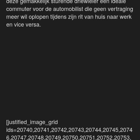
deze gemakkelijk sturende driewieler een ideale
commuter voor de automobilist die geen vertraging
meer wil oplopen tijdens zijn rit van huis naar werk
en vice versa.
[justified_image_grid
ids=20740,20741,20742,20743,20744,20745,2074
6,20747,20748,20749,20750,20751,20752,20753,