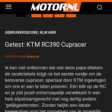
GEBRUIKERSSCORE | KLIK HIER
Getest: KTM RC390 Cupracer
door
Redactie
31/01/2015
Ik kan niet ontkennen dat ook deze papa stiekem
de racekriebels krijgt na het eerste rondje om de
kersverse cupracer, speciaal door KTM ingevlogen
om ons er aan te laten proeven. Eén blik op de RC
en je ziet jezelf onherroepelijk verwikkeld in een
hels slipstreamgevecht met nog dertig andere
‘gelijkgestemden’. Zonder twijfel een ideale
kweekvijver voor het oppoetsen van je raceskills