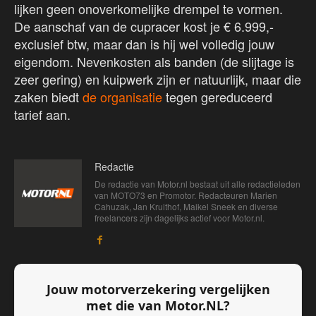
lijken geen onoverkomelijke drempel te vormen.
De aanschaf van de cupracer kost je € 6.999,-
exclusief btw, maar dan is hij wel volledig jouw
eigendom. Nevenkosten als banden (de slijtage is
zeer gering) en kuipwerk zijn er natuurlijk, maar die
zaken biedt
de organisatie
tegen gereduceerd
tarief aan.
Redactie
De redactie van Motor.nl bestaat uit alle redactieleden
van MOTO73 en Promotor. Redacteuren Marien
Cahuzak, Jan Kruithof, Maikel Sneek en diverse
freelancers zijn dagelijks actief voor Motor.nl.