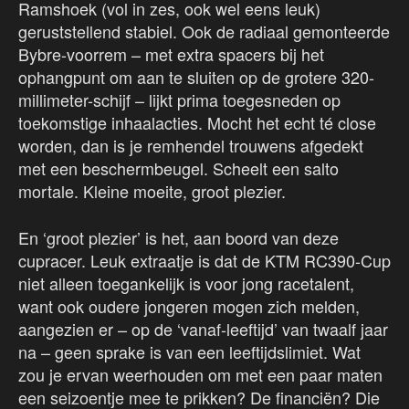
Ramshoek (vol in zes, ook wel eens leuk)
geruststellend stabiel. Ook de radiaal gemonteerde
Bybre-voorrem – met extra spacers bij het
ophangpunt om aan te sluiten op de grotere 320-
millimeter-schijf – lijkt prima toegesneden op
toekomstige inhaalacties. Mocht het echt té close
worden, dan is je remhendel trouwens afgedekt
met een beschermbeugel. Scheelt een salto
mortale. Kleine moeite, groot plezier.
En ‘groot plezier’ is het, aan boord van deze
cupracer. Leuk extraatje is dat de KTM RC390-Cup
niet alleen toegankelijk is voor jong racetalent,
want ook oudere jongeren mogen zich melden,
aangezien er – op de ‘vanaf-leeftijd’ van twaalf jaar
na – geen sprake is van een leeftijdslimiet. Wat
zou je ervan weerhouden om met een paar maten
een seizoentje mee te prikken? De financiën? Die