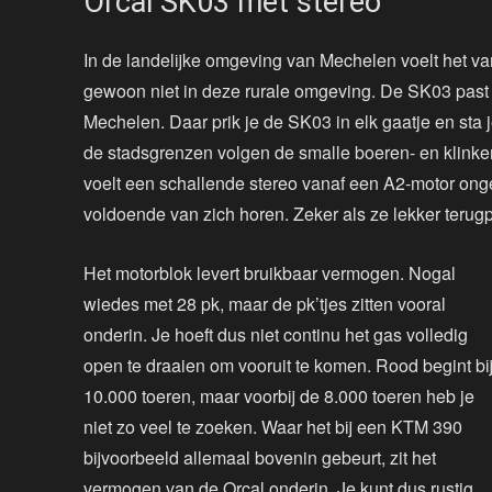
Orcal SK03 met stereo
In de landelijke omgeving van Mechelen voelt het van
gewoon niet in deze rurale omgeving. De SK03 past hi
Mechelen. Daar prik je de SK03 in elk gaatje en sta j
de stadsgrenzen volgen de smalle boeren- en klinke
voelt een schallende stereo vanaf een A2-motor ong
voldoende van zich horen. Zeker als ze lekker terugpe
Het motorblok levert bruikbaar vermogen. Nogal
wiedes met 28 pk, maar de pk’tjes zitten vooral
onderin. Je hoeft dus niet continu het gas volledig
open te draaien om vooruit te komen. Rood begint bi
10.000 toeren, maar voorbij de 8.000 toeren heb je
niet zo veel te zoeken. Waar het bij een KTM 390
bijvoorbeeld allemaal bovenin gebeurt, zit het
vermogen van de Orcal onderin. Je kunt dus rustig