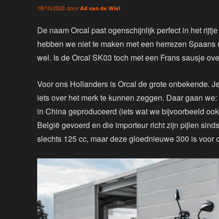
door
Ad van de Wiel
18/10/2020
De naam Orcal past ogenschijnlijk perfect in het rij
hebben we niet te maken met een herrezen Spaans m
wel. Is de Orcal SK03 toch met een Frans sausje ov
Voor ons Hollanders is Orcal de grote onbekende.
iets over het merk te kunnen zeggen. Daar gaan we: h
in China geproduceerd (iets wat we bijvoorbeeld oo
België gevoerd en die importeur richt zijn pijlen si
slechts 125 cc, maar deze gloednieuwe 300 is voor o