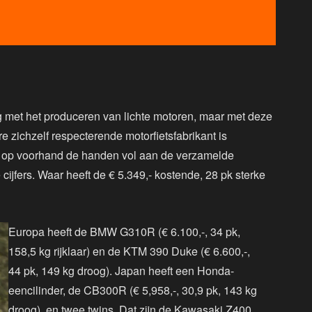
 met het produceren van lichte motoren, maar met deze
e zichzelf respecterende motorfietsfabrikant is
 op voorhand de handen vol aan de verzamelde
cijfers. Waar heeft de € 5.349,- kostende, 28 pk sterke
Europa heeft de BMW G310R (€ 6.100,-, 34 pk,
158,5 kg rijklaar) en de KTM 390 Duke (€ 6.600,-,
44 pk, 149 kg droog). Japan heeft een Honda-
eencilinder, de CB300R (€ 5,958,-, 30,9 pk, 143 kg
droog), en twee twins. Dat zijn de Kawasaki Z400