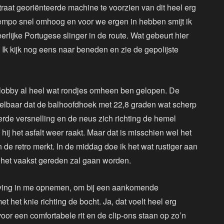
raat georiënteerde machine te voorzien van dit heel erg
tempo snel omhoog en voor we ergen in hebben smijt ik
rlijke Portugese slinger in de route. Wat gebeurt hier
 Ik kijk nog eens naar beneden en zie de gepolijste
 de lobby al heel wat rondjes omheen ben gelopen. De
oelbaar dat de balhoofdhoek met 22,8 graden wat scherp
vierde versnelling en de neus zich richting de hemel
ij het asfalt weer raakt. Maar dat is misschien wel het
n de retro merkt. In de middag doe ik het wat rustiger aan
 het vaakst gereden zal gaan worden.
ving in me opnemen, om bij een aankomende
 het knie richting de bocht. Ja, dat voelt heel erg
voor een comfortabele rit en de clip-ons staan op zo’n