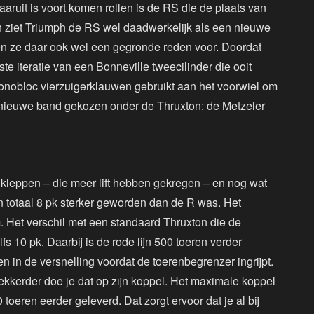
aruit is voort komen rollen is de RS die de plaats van
 ziet Triumph de RS wel daadwerkelijk als een nieuwe
n ze daar ook wel een gegronde reden voor. Doordat
kste iteratie van een Bonneville tweecilinder die ooit
onobloc vierzuigerklauwen gebruikt aan het voorwiel om
n nieuwe band gekozen onder de Thruxton: de Metzeler
kleppen – die meer lift hebben gekregen – en nog wat
n totaal 8 pk sterker geworden dan de R was. Het
 Het verschil met een standaard Thruxton die de
 10 pk. Daarbij is de rode lijn 500 toeren verder
n in de versnelling voordat de toerenbegrenzer ingrijpt.
l lekkerder doe je dat op zijn koppel. Het maximale koppel
oeren eerder geleverd. Dat zorgt ervoor dat je al bij