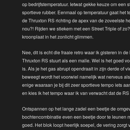
op bedrijfstemperatuur. Ietwat gekke keuze om een st
sportieve rubber. Eenmaal op temperatuur gaat het 
de Thruxton RS richting de apex van de zoveelste hee
nou?! Rijden we stiekem met een Street Triple of zo?
kroonplaat in het zonlicht glimmen.
Nee, dit is echt die fraaie retro waar ik gisteren in
Thruxton RS stuurt als een malle. Wel is het goed v
is. Als je het gas abrupt opendraait in zijn derde of 
beweegt wordt het voorwiel namelijk wat nerveus als h
enige waaraan je bij dit zeer sportieve tempo iets aa
en kies ik het tempo waar ik van verwacht dat de RS
Ontspannen op het lange zadel een beetje de omge
bochtencombinatie even een beetje door te leunen met
goed. Het blok loopt heerlijk soepel, de vering zorgt 