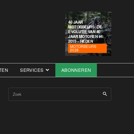
40 JAAR
MOTORBEURS: DE
EVOLUTIE VAN 40
JAAR MOTOREN #4:
2015 – HEDEN
MOTORBEURS
2026
TEN
SERVICES
ABONNEREN
Zoek