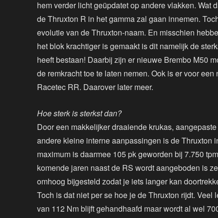
hem verder licht geüpdatet op andere vlakken. Wat da
de Thruxton R in het gamma zal gaan innemen. Toch
evolutie van de Thruxton-naam. En misschien hebbe
het blok krachtiger is gemaakt is dit namelijk de ster
heeft bestaan! Daarbij zijn er nieuwe Brembo M50 m
de remkracht toe te laten nemen. Ook is er voor ee
Racetec RR. Daarover later meer.
Hoe sterk is sterkst dan?
Door een makkelijker draaiende krukas, aangepaste 
andere kleine interne aanpassingen is de Thruxton i
maximum is daarmee 105 pk geworden bij 7.750 tpm.
komende jaren naast de RS wordt aangeboden is zelfs
omhoog bijgesteld zodat je iets langer kan doortrekke
Toch is dat niet per se hoe je de Thruxton rijdt. Vee
van 112 Nm blijft gehandhaafd maar wordt al wel 700 t