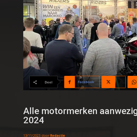
Facebook
X
Deel
Alle motormerken aanwezi
2024
door
Redactie
13/11/2023