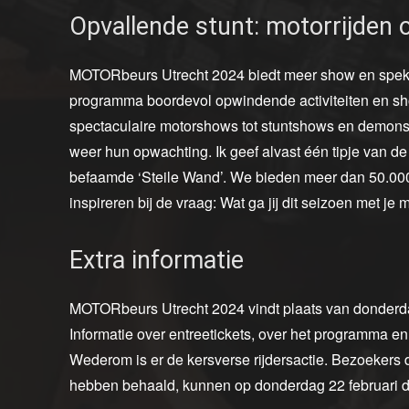
Opvallende stunt: motorrijden 
MOTORbeurs Utrecht 2024 biedt meer show en spek
programma boordevol opwindende activiteiten en sho
spectaculaire motorshows tot stuntshows en demonstr
weer hun opwachting. Ik geef alvast één tipje van de
befaamde ‘Steile Wand’. We bieden meer dan 50.000 
inspireren bij de vraag: Wat ga jij dit seizoen met je
Extra informatie
MOTORbeurs Utrecht 2024 vindt plaats van donderdag
Informatie over entreetickets, over het programma en 
Wederom is er de kersverse rijdersactie. Bezoekers d
hebben behaald, kunnen op donderdag 22 februari d