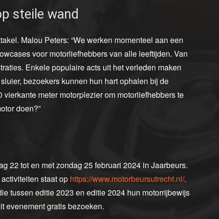
op steile wand
takel. Malou Peters: “We werken momenteel aan een
wcases voor motorliefhebbers van alle leeftijden. Van
aties. Enkele populaire acts uit het verleden maken
 sluier, bezoekers kunnen hun hart ophalen bij de
vierkante meter motorplezier om motorliefhebbers te
 motor doen?”
 22 tot en met zondag 25 februari 2024 in Jaarbeurs.
activiteiten staat op
https://www.motorbeursutrecht.nl/
.
ie tussen editie 2023 en editie 2024 hun motorrijbewijs
it evenement gratis bezoeken.