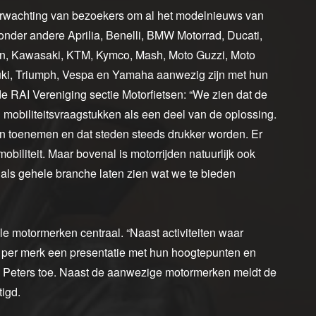
verwachting van bezoekers om al het modelnieuws van
 onder andere Aprilia, Benelli, BMW Motorrad, Ducati,
n, Kawasaki, KTM, Kymco, Mash, Moto Guzzi, Moto
zuki, Triumph, Vespa en Yamaha aanwezig zijn met hun
e RAI Vereniging sectie Motorfietsen: “We zien dat de
n mobiliteitsvraagstukken als een deel van de oplossing.
en toenemen en dat steden steeds drukker worden. Er
iliteit. Maar bovenal is motorrijden natuurlijk ook
als gehele branche laten zien wat we te bieden
e motormerken centraal. “Naast activiteiten waar
k per merk een presentatie met hun hoogtepunten en
u Peters toe. Naast de aanwezige motormerken meldt de
tigd.