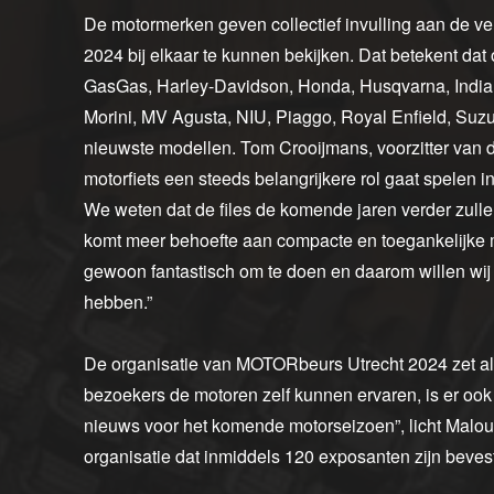
De motormerken geven collectief invulling aan de 
2024 bij elkaar te kunnen bekijken. Dat betekent dat
GasGas, Harley-Davidson, Honda, Husqvarna, India
Morini, MV Agusta, NIU, Piaggo, Royal Enfield, Su
nieuwste modellen. Tom Crooijmans, voorzitter van d
motorfiets een steeds belangrijkere rol gaat spelen i
We weten dat de files de komende jaren verder zull
komt meer behoefte aan compacte en toegankelijke mob
gewoon fantastisch om te doen en daarom willen wij 
hebben.”
De organisatie van MOTORbeurs Utrecht 2024 zet all
bezoekers de motoren zelf kunnen ervaren, is er oo
nieuws voor het komende motorseizoen”, licht Malo
organisatie dat inmiddels 120 exposanten zijn beves