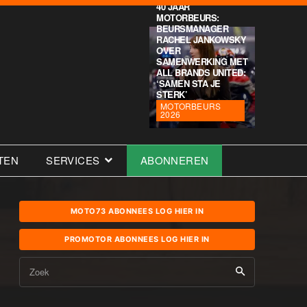
40 JAAR
MOTORBEURS:
BEURSMANAGER
RACHEL JANKOWSKY
OVER
SAMENWERKING MET
ALL BRANDS UNITED:
‘SAMEN STA JE
STERK’
MOTORBEURS
2026
TEN
SERVICES
ABONNEREN
MOTO73 ABONNEES LOG HIER IN
PROMOTOR ABONNEES LOG HIER IN
Zoek