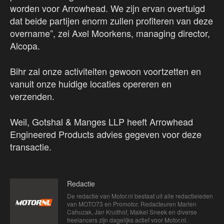
worden voor Arrowhead. We zijn ervan overtuigd
dat beide partijen enorm zullen profiteren van deze
overname”, zei Axel Moorkens, managing director,
Alcopa.
Bihr zal onze activiteiten gewoon voortzetten en
vanuit onze huidige locaties opereren en
verzenden.
Weil, Gotshal & Manges LLP heeft Arrowhead
Engineered Products advies gegeven voor deze
transactie.
Redactie
De redactie van Motor.nl bestaat uit alle redactieleden
van MOTO73 en Promotor. Redacteuren Marien
Cahuzak, Jan Kruithof, Maikel Sneek en diverse
freelancers zijn dagelijks actief voor Motor.nl.