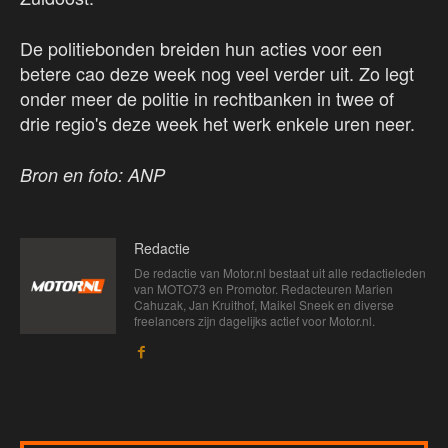
De politiebonden breiden hun acties voor een
betere cao deze week nog veel verder uit. Zo legt
onder meer de politie in rechtbanken in twee of
drie regio's deze week het werk enkele uren neer.
Bron en foto: ANP
Redactie
De redactie van Motor.nl bestaat uit alle redactieleden
van MOTO73 en Promotor. Redacteuren Marien
Cahuzak, Jan Kruithof, Maikel Sneek en diverse
freelancers zijn dagelijks actief voor Motor.nl.