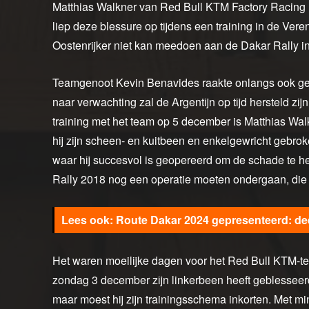
Matthias Walkner van Red Bull KTM Factory Racing he
liep deze blessure op tijdens een training in de Ver
Oostenrijker niet kan meedoen aan de Dakar Rally in
Teamgenoot Kevin Benavides raakte onlangs ook gebl
naar verwachting zal de Argentijn op tijd hersteld z
training met het team op 5 december is Matthias Wa
hij zijn scheen- en kuitbeen en enkelgewricht gebrok
waar hij succesvol is geopereerd om de schade te he
Rally 2018 nog een operatie moeten ondergaan, die h
Route Dakar 2024 gepresenteerd: de
Het waren moeilijke dagen voor het Red Bull KTM-te
zondag 3 december zijn linkerbeen heeft geblesseerd
maar moest hij zijn trainingsschema inkorten. Met m