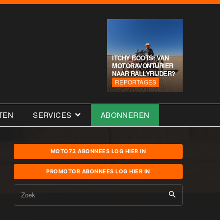
ITCHY BOOTS: VAN
MOTORAVONTURIER
NAAR RALLYRIJDER?
REPORTAGES
TEN
SERVICES
ABONNEREN
MOTO73 ABONNEES LOG HIER IN
PROMOTOR ABONNEES LOG HIER IN
Zoek