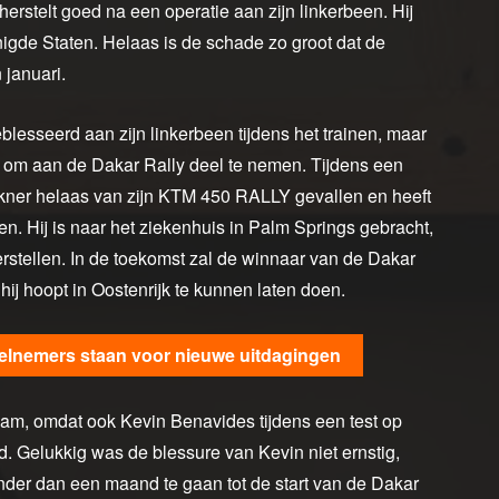
rstelt goed na een operatie aan zijn linkerbeen. Hij
enigde Staten. Helaas is de schade zo groot dat de
 januari.
esseerd aan zijn linkerbeen tijdens het trainen, maar
ijn om aan de Dakar Rally deel te nemen. Tijdens een
lkner helaas van zijn KTM 450 RALLY gevallen en heeft
en. Hij is naar het ziekenhuis in Palm Springs gebracht,
rstellen. In de toekomst zal de winnaar van de Dakar
ij hoopt in Oostenrijk te kunnen laten doen.
elnemers staan voor nieuwe uitdagingen
am, omdat ook Kevin Benavides tijdens een test op
. Gelukkig was de blessure van Kevin niet ernstig,
inder dan een maand te gaan tot de start van de Dakar