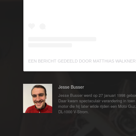
Jesse Busser
Jesse Busser werd op 27 januari 1998 gebore
Daar kwam spectaculair verandering in toen h
motor die hij later wilde rijden een Moto Gu
DL-1000 V-Strom.