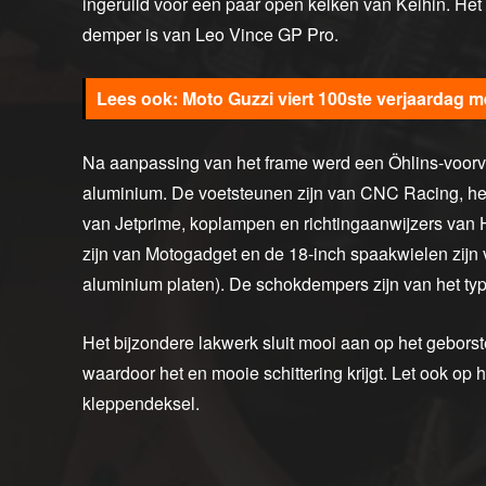
ingeruild voor een paar open kelken van Keihin. He
demper is van Leo Vince GP Pro.
Moto Guzzi viert 100ste verjaardag m
Na aanpassing van het frame werd een Öhlins-voorv
aluminium. De voetsteunen zijn van CNC Racing, het
van Jetprime, koplampen en richtingaanwijzers van 
zijn van Motogadget en de 18-inch spaakwielen zijn 
aluminium platen). De schokdempers zijn van het typ
Het bijzondere lakwerk sluit mooi aan op het gebors
waardoor het en mooie schittering krijgt. Let ook op 
kleppendeksel.