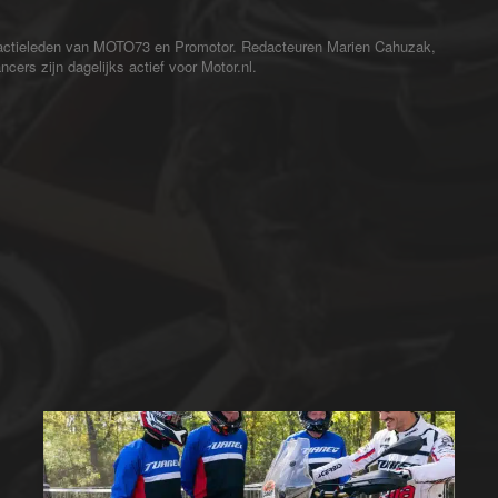
redactieleden van MOTO73 en Promotor. Redacteuren Marien Cahuzak,
cers zijn dagelijks actief voor Motor.nl.