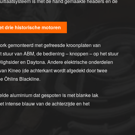
t uitlaatsysteem is met de hand gemaakte headers en de
et drie historische motoren
ork gemonteerd met gefreesde kroonplaten van
 stuur van ABM, de bediening – knoppen – op het stuur
Highsider en Daytona. Andere elektrische onderdelen
van Kineo (de achterkant wordt afgedekt door twee
e Öhlins Blackline.
telde aluminium dat gespoten is met blanke lak
het intense blauw van de achterzijde en het