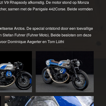
uzzi V9 Rhapsody afkomstig. De motor stond op Monza
tcher, samen met de Panigale 442Corse. Beide vormden
serse Arctos. De special ontstond door een toevallige
en Stefan Fuhrer (Fuhrer Moto). Beide besloten om deze
 voor Dominique Aegerter en Tom Lüthi