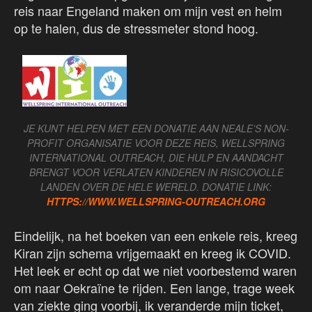
reis naar Engeland maken om mijn vest en helm
op te halen, dus de stressmeter stond hoog.
JE KUNT HELPEN MET EEN DONATIE AAN NEALE’S NON-
PROFIT ORGANISATIE VOOR DEZE REIS, WELLSPRING
INTERNATIONAL OUTREACH, DIE HULP EN AANDACHT
BRENGT VOOR VERLATEN KINDEREN IN RISICOVOLLE
LANDEN OVER DE HELE WERELD. DONATIE LINK:
HTTPS://WWW.WELLSPRING-OUTREACH.ORG
Eindelijk, na het boeken van een enkele reis, kreeg
Kiran zijn schema vrijgemaakt en kreeg ik COVID.
Het leek er echt op dat we niet voorbestemd waren
om naar Oekraïne te rijden. Een lange, trage week
van ziekte ging voorbij, ik veranderde mijn ticket,