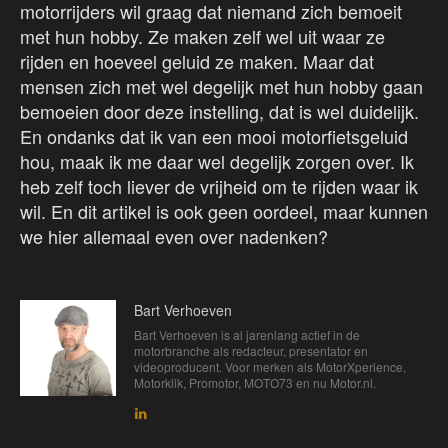
motorrijders wil graag dat niemand zich bemoeit
met hun hobby. Ze maken zelf wel uit waar ze
rijden en hoeveel geluid ze maken. Maar dat
mensen zich met wel degelijk met hun hobby gaan
bemoeien door deze instelling, dat is wel duidelijk.
En ondanks dat ik van een mooi motorfietsgeluid
hou, maak ik me daar wel degelijk zorgen over. Ik
heb zelf toch liever de vrijheid om te rijden waar ik
wil. En dit artikel is ook geen oordeel, maar kunnen
we hier allemaal even over nadenken?
Bart Verhoeven
Bart Verhoeven is al jarenlang actief in de
motorbranche als redacteur, presentator en
videoproducent. Voor merken als MotorXperience,
Motorklik, Promotor, MOTO73 en nu Motor.nl.