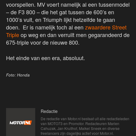
voorspellen. MV voert namelijk al een tussenmodel
– de F3 800 – die het gat tussen de 600’s en
1000’s vult, en Triumph lijkt hetzelfde te gaan
doen. Er is namelijk toch al een
zwaardere Street
Triple
op weg en dan verruilt men gegarandeerd de
675-triple voor de nieuwe 800.
Het einde van een era, absoluut.
Foto: Honda
Redactie
De redactie van Motor.nl bestaat uit alle redactieleden
van MOTO73 en Promotor. Redacteuren Marien
Cahuzak, Jan Kruithof, Maikel Sneek en diverse
freelancers zijn dagelijks actief voor Motor.nl.