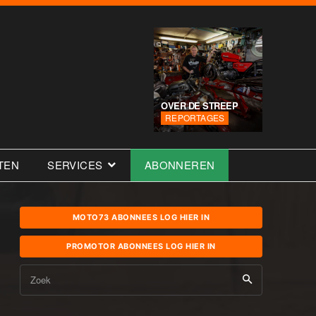
OVER DE STREEP
REPORTAGES
TEN
SERVICES
ABONNEREN
MOTO73 ABONNEES LOG HIER IN
PROMOTOR ABONNEES LOG HIER IN
Zoek