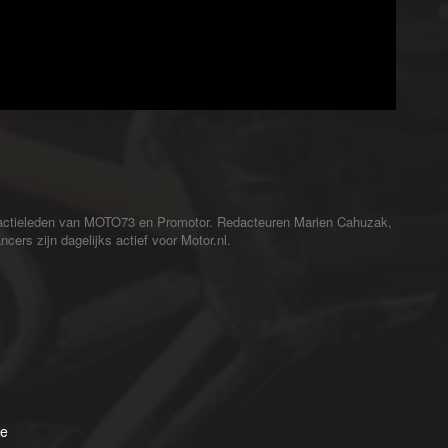
redactieleden van MOTO73 en Promotor. Redacteuren Marien Cahuzak,
cers zijn dagelijks actief voor Motor.nl.
pe