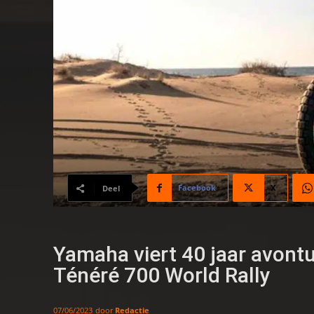
Facebook
X
Deel
Yamaha viert 40 jaar avon
Ténéré 700 World Rally
door
Redactie
07/06/2023