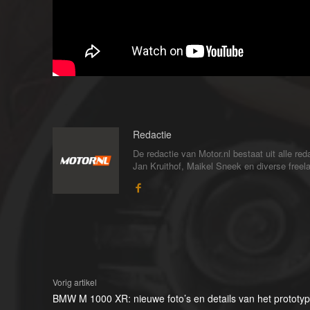
Redactie
De redactie van Motor.nl bestaat uit alle 
Jan Kruithof, Maikel Sneek en diverse freelan
Vorig artikel
BMW M 1000 XR: nieuwe foto’s en details van het prototy