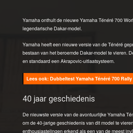
Yamaha onthult de nieuwe Yamaha Ténéré 700 World R
legendarische Dakar-model.
Yamaha heeft een nieuwe versie van de Ténéré gepre
bestaan van het beroemde Dakar-model te vieren. De
en standaard een Akrapovic-uitlaatsysteem.
Dubbeltest Yamaha Ténéré 700 Rally
40 jaar geschiedenis
De nieuwste versie van de avontuurlijke Yamaha Tén
om de 40-jarige geschiedenis van dit model te viere
enthousiastelingen erkend als een van de meest invlo