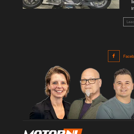
l
i
Laa
Faceb