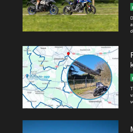
D
a
d
T
v
v