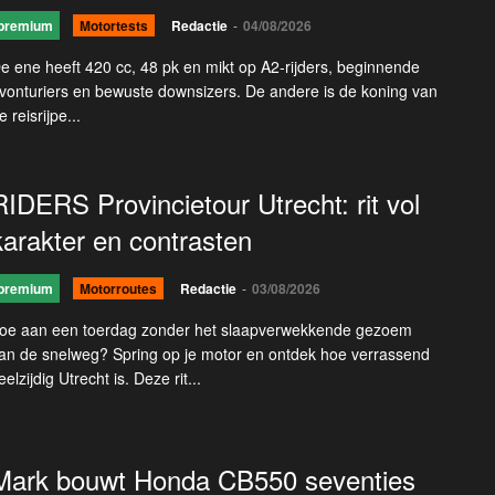
premium
Motortests
Redactie
-
04/08/2026
e ene heeft 420 cc, 48 pk en mikt op A2-rijders, beginnende
vonturiers en bewuste downsizers. De andere is de koning van
e reisrijpe...
RIDERS Provincietour Utrecht: rit vol
karakter en contrasten
premium
Motorroutes
Redactie
-
03/08/2026
oe aan een toerdag zonder het slaapverwekkende gezoem
an de snelweg? Spring op je motor en ontdek hoe verrassend
eelzijdig Utrecht is. Deze rit...
Mark bouwt Honda CB550 seventies