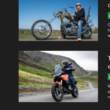
O
h
w
N
a
m