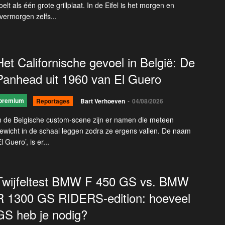
oelt als één grote grillplaat. In de Eifel is het morgen en
vermorgen zelfs...
Het Californische gevoel in België: De
Panhead uit 1960 van El Guero
premium
Reportages
Bart Verhoeven
-
04/08/2026
n de Belgische custom-scene zijn er namen die meteen
ewicht in de schaal leggen zodra ze ergens vallen. De naam
El Guero’, is er...
Twijfeltest BMW F 450 GS vs. BMW
R 1300 GS RIDERS-edition: hoeveel
GS heb je nodig?