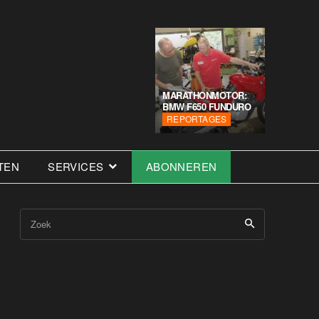
MARATHONMOTOR:
BMW F650 FUNDURO
REPORTAGES
TEN
SERVICES
ABONNEREN
Zoek