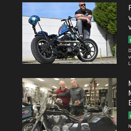
D
v
L
N