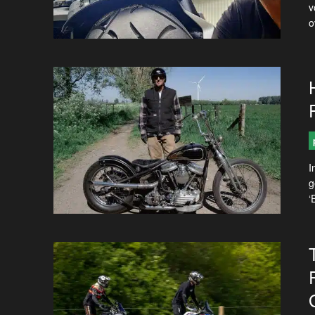
v
o
I
g
‘