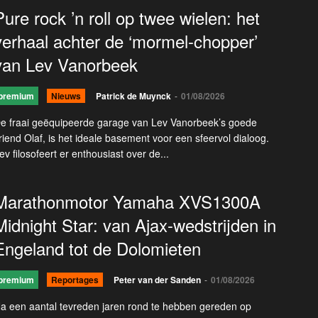
Pure rock ’n roll op twee wielen: het
verhaal achter de ‘mormel-chopper’
van Lev Vanorbeek
premium
Nieuws
Patrick de Muynck
-
01/08/2026
e fraai geëquipeerde garage van Lev Vanorbeek’s goede
riend Olaf, is het ideale basement voor een sfeervol dialoog.
ev filosofeert er enthousiast over de...
Marathonmotor Yamaha XVS1300A
Midnight Star: van Ajax-wedstrijden in
Engeland tot de Dolomieten
premium
Reportages
Peter van der Sanden
-
01/08/2026
a een aantal tevreden jaren rond te hebben gereden op