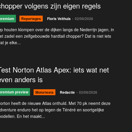
chopper volgens zijn eigen regels
premium
Reportages
Floris Velthuis
-
02/08/2026
p houten klompen over de dijken langs de Nederrijn jagen, in
et zadel een zelfgebouwde hardtail chopper? Dat is niet iets
at je elke...
Test Norton Atlas Apex: iets wat net
even anders is
premium preview
Motortests
Redactie
-
02/08/2026
orton heeft de nieuwe Atlas onthuld. Met 70 pk neemt deze
dventure enduro het op tegen de Ténéré en soortgelijke
odellen. En het maakt...