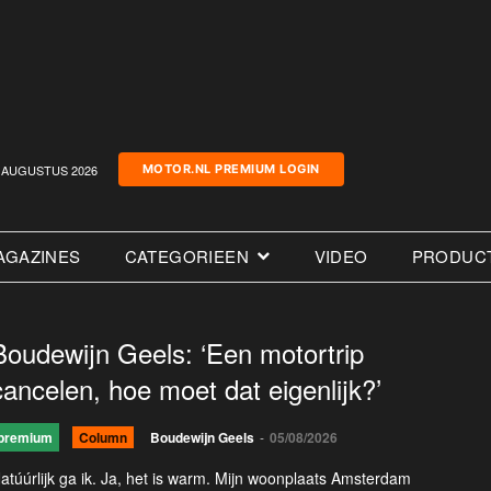
AUGUSTUS 2026
MOTOR.NL PREMIUM LOGIN
AGAZINES
CATEGORIEEN
VIDEO
PRODUC
Boudewijn Geels: ‘Een motortrip
cancelen, hoe moet dat eigenlijk?’
premium
Column
Boudewijn Geels
-
05/08/2026
atúúrlijk ga ik. Ja, het is warm. Mijn woonplaats Amsterdam