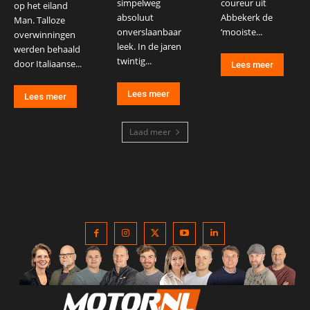
simpelweg
coureur uit
op het eiland
absoluut
Abbekerk de
Man. Talloze
onverslaanbaar
‘mooiste...
overwinningen
leek. In de jaren
werden behaald
twintig...
door Italiaanse...
Lees meer
Lees meer
Lees meer
Laad meer