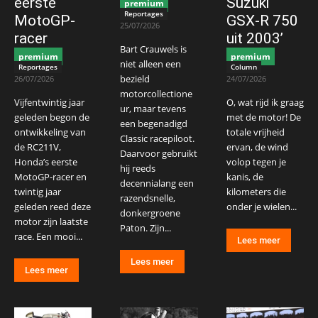
eerste
Suzuki
premium
Reportages
MotoGP-
GSX-R 750
25/07/2026
racer
uit 2003’
Bart Crauwels is
premium
premium
niet alleen een
Reportages
Column
bezield
26/07/2026
24/07/2026
motorcollectione
Vijfentwintig jaar
O, wat rijd ik graag
ur, maar tevens
geleden begon de
met de motor! De
een begenadigd
ontwikkeling van
totale vrijheid
Classic racepiloot.
de RC211V,
ervan, de wind
Daarvoor gebruikt
Honda’s eerste
volop tegen je
hij reeds
MotoGP-racer en
kanis, de
decennialang een
twintig jaar
kilometers die
razendsnelle,
geleden reed deze
onder je wielen...
donkergroene
motor zijn laatste
Paton. Zijn...
race. Een mooi...
Lees meer
Lees meer
Lees meer