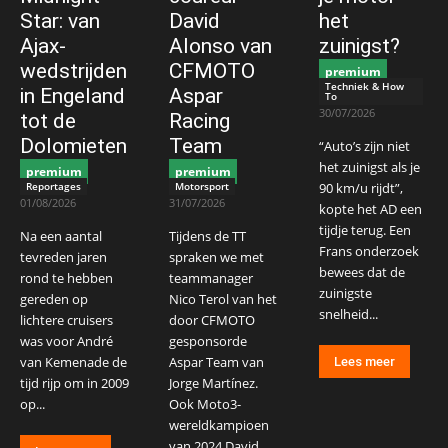
Star: van
David
het
Ajax-
Alonso van
zuinigst?
wedstrijden
CFMOTO
premium
Techniek & How
in Engeland
Aspar
To
30/07/2026
tot de
Racing
Dolomieten
Team
“Auto’s zijn niet
het zuinigst als je
premium
premium
Reportages
Motorsport
90 km/u rijdt”,
01/08/2026
31/07/2026
kopte het AD een
tijdje terug. Een
Na een aantal
Tijdens de TT
Frans onderzoek
tevreden jaren
spraken we met
bewees dat de
rond te hebben
teammanager
zuinigste
gereden op
Nico Terol van het
snelheid...
lichtere cruisers
door CFMOTO
was voor André
gesponsorde
van Kemenade de
Aspar Team van
Lees meer
tijd rijp om in 2009
Jorge Martínez.
op...
Ook Moto3-
wereldkampioen
van 2024 David...