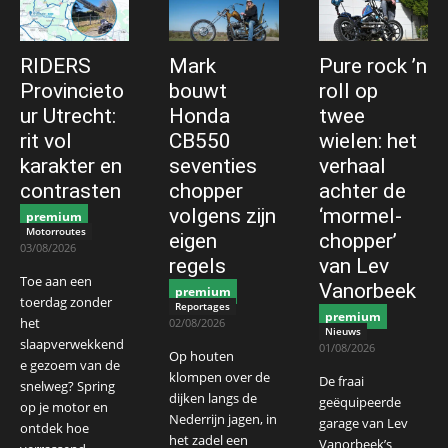
RIDERS
Mark
Pure rock ’n
Provincieto
bouwt
roll op
ur Utrecht:
Honda
twee
rit vol
CB550
wielen: het
karakter en
seventies
verhaal
contrasten
chopper
achter de
volgens zijn
‘mormel-
premium
Motorroutes
eigen
chopper’
03/08/2026
regels
van Lev
Toe aan een
Vanorbeek
premium
toerdag zonder
Reportages
premium
het
02/08/2026
Nieuws
slaapverwekkend
01/08/2026
Op houten
e gezoem van de
klompen over de
De fraai
snelweg? Spring
dijken langs de
geëquipeerde
op je motor en
Nederrijn jagen, in
garage van Lev
ontdek hoe
het zadel een
Vanorbeek’s