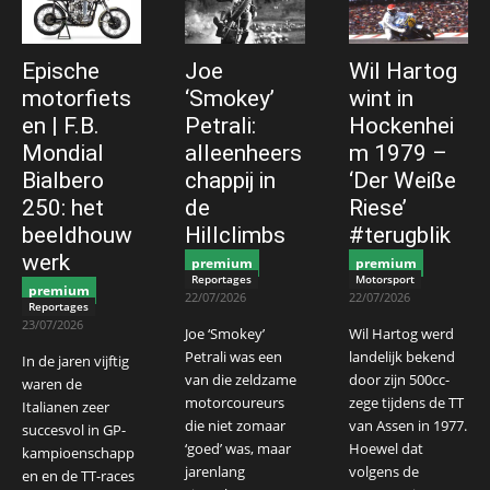
Epische
Joe
Wil Hartog
motorfiets
‘Smokey’
wint in
en | F.B.
Petrali:
Hockenhei
Mondial
alleenheers
m 1979 –
Bialbero
chappij in
‘Der Weiße
250: het
de
Riese’
beeldhouw
Hillclimbs
#terugblik
werk
premium
premium
Reportages
Motorsport
premium
22/07/2026
22/07/2026
Reportages
23/07/2026
Joe ‘Smokey’
Wil Hartog werd
Petrali was een
landelijk bekend
In de jaren vijftig
van die zeldzame
door zijn 500cc-
waren de
motorcoureurs
zege tijdens de TT
Italianen zeer
die niet zomaar
van Assen in 1977.
succesvol in GP-
‘goed’ was, maar
Hoewel dat
kampioenschapp
jarenlang
volgens de
en en de TT-races