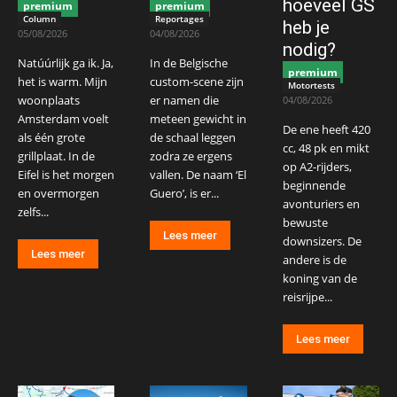
hoeveel GS
premium
premium
Column
Reportages
heb je
05/08/2026
04/08/2026
nodig?
Natúúrlijk ga ik. Ja,
In de Belgische
premium
het is warm. Mijn
custom-scene zijn
Motortests
woonplaats
er namen die
04/08/2026
Amsterdam voelt
meteen gewicht in
De ene heeft 420
als één grote
de schaal leggen
cc, 48 pk en mikt
grillplaat. In de
zodra ze ergens
op A2-rijders,
Eifel is het morgen
vallen. De naam ‘El
beginnende
en overmorgen
Guero’, is er...
avonturiers en
zelfs...
bewuste
Lees meer
downsizers. De
Lees meer
andere is de
koning van de
reisrijpe...
Lees meer