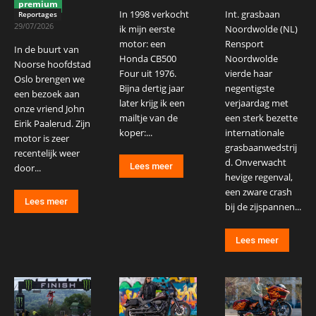
premium
In 1998 verkocht
Int. grasbaan
Reportages
29/07/2026
ik mijn eerste
Noordwolde (NL)
motor: een
Rensport
In de buurt van
Honda CB500
Noordwolde
Noorse hoofdstad
Four uit 1976.
vierde haar
Oslo brengen we
Bijna dertig jaar
negentigste
een bezoek aan
later krijg ik een
verjaardag met
onze vriend John
mailtje van de
een sterk bezette
Eirik Paalerud. Zijn
koper:...
internationale
motor is zeer
grasbaanwedstrij
recentelijk weer
d. Onverwacht
Lees meer
door...
hevige regenval,
een zware crash
Lees meer
bij de zijspannen...
Lees meer