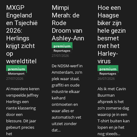
MXGP
Mimpi
Hoe een
Engeland
Merah: de
Haagse
en Tsjechië
Rode
biker zijn
2026:
Droom van
hele gezin
Herlings
Ashley-Ann
besmet
krijgt zicht
met het
premium
Reportages
op
Harley-
27/07/2026
wereldtitel
virus
De NDSM-werf in
premium
premium
Amsterdam, zo’n
Motorsport
Reportages
plek waar staal,
27/07/2026
26/07/2026
graffiti en oude
Al meerdere keren
Als ik met Cavin
industrie elkaar
verspeelde Jeffrey
Buurman
keihard
Herlings een
afspreek is het
ontmoeten en
riante klassering
zo’n zomerse dag
waar alles er
door een
waarop je in een
automatisch vet
blessure. Dit jaar
T-shirt buiten kan
uitziet zonder
gebeurt precies
lopen en je het
dat...
het
nog steeds...