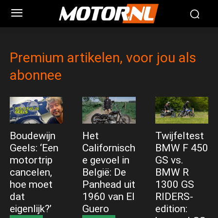
Premium artikelen, voor jou als
abonnee
Boudewijn
Het
Twijfeltest
Geels: ‘Een
Californisch
BMW F 450
motortrip
e gevoel in
GS vs.
cancelen,
België: De
BMW R
hoe moet
Panhead uit
1300 GS
dat
1960 van El
RIDERS-
eigenlijk?’
Guero
edition: