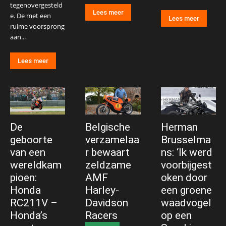
tegenovergesteld
Lees meer
e. De met een
Lees meer
ruime voorsprong
aan...
Lees meer
De
Belgische
Herman
geboorte
verzamelaa
Brusselma
van een
r bewaart
ns: ‘Ik werd
wereldkam
zeldzame
voorbijgest
pioen:
AMF
oken door
Honda
Harley-
een groene
RC211V –
Davidson
waadvogel
Honda’s
Racers
op een