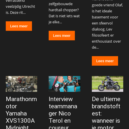
verrassend
zelfgebouwde
goede vriend Olaf,
veelzijdig Utrecht
hardtail chopper?
is het ideale
is. Deze rit...
Dat is niet iets wat
basement voor
je elke...
een sfeervol
Lees meer
dialoog. Lev
filosofeert er
Lees meer
enthousiast over
de...
Lees meer
Marathonm
Interview
De ultieme
otor
teammana
brandstoft
Yamaha
ger Nico
est:
XVS1300A
Terol en
wanneer is
Midnight
coureur
je motor