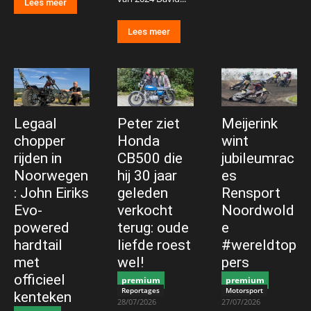
Lees meer
Lees meer
Legaal
Peter ziet
Meijerink
chopper
Honda
wint
rijden in
CB500 die
jubileumrac
Noorwegen
hij 30 jaar
es
: John Eiriks
geleden
Rensport
Evo-
verkocht
Noordwold
powered
terug: oude
e
hardtail
liefde roest
#wereldtop
met
wel!
pers
officieel
premium
premium
Reportages
Motorsport
kenteken
28/07/2026
27/07/2026