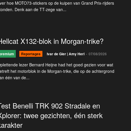
ver hoe MOTO73-stickers op de kuipen van Grand Prix-rijders
tonden. Denk aan de TT-zege van...
Hellcat X132-blok in Morgan-trike?
premium
Reportages
Ivar de Gier | Amy Herl
-
07/08/2026
plettende lezer Bernard Heijne had het goed gezien voor wat
etreft het motorblok in de Morgan-trike, die op de achtergrond
an één van de...
Test Benelli TRK 902 Stradale en
Xplorer: twee gezichten, één sterk
karakter