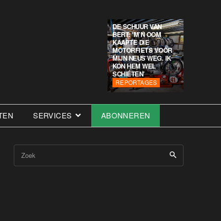
DE SCHUUR VAN
BERT: ‘M’N OOM
KAAPTE DIE
MOTORFIETS VOOR
MIJN NEUS WEG. IK
KON HEM WEL
SCHIÉTEN’
REPORTAGES
TEN
SERVICES
ABONNEREN
Zoek