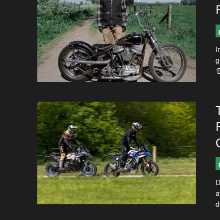
I
g
‘
D
a
d