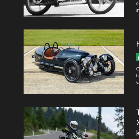
o
s
O
b
v