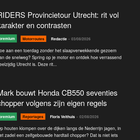
RIDERS Provincietour Utrecht: rit vol
karakter en contrasten
premium
Motorroutes
Redactie
-
03/08/2026
oe aan een toerdag zonder het slaapverwekkende gezoem
an de snelweg? Spring op je motor en ontdek hoe verrassend
eelzijdig Utrecht is. Deze rit...
Mark bouwt Honda CB550 seventies
chopper volgens zijn eigen regels
premium
Reportages
Floris Velthuis
-
02/08/2026
p houten klompen over de dijken langs de Nederrijn jagen, in
et zadel een zelfgebouwde hardtail chopper? Dat is niet iets