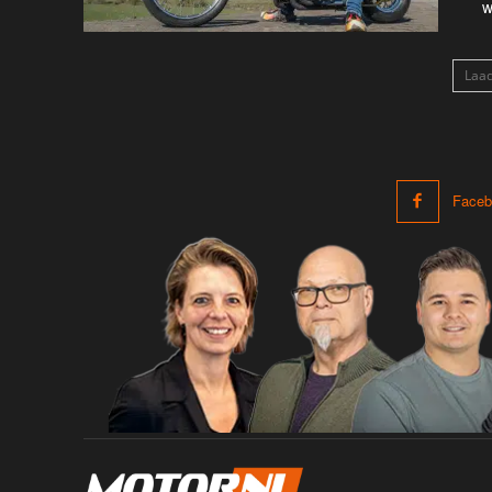
w
Laa
Faceb