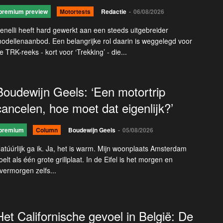
premium preview
Motortests
Redactie
-
06/08/2026
enelli heeft hard gewerkt aan een steeds uitgebreider
odellenaanbod. Een belangrijke rol daarin is weggelegd voor
e TRK-reeks - kort voor ‘Trekking’ - die...
Boudewijn Geels: ‘Een motortrip
cancelen, hoe moet dat eigenlijk?’
premium
Column
Boudewijn Geels
-
05/08/2026
atúúrlijk ga ik. Ja, het is warm. Mijn woonplaats Amsterdam
oelt als één grote grillplaat. In de Eifel is het morgen en
vermorgen zelfs...
Het Californische gevoel in België: De