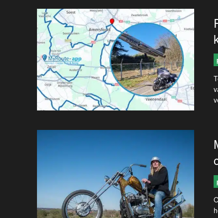
T
v
v
O
h