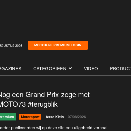
UGUSTUS 2026
MOTOR.NL PREMIUM LOGIN
AGAZINES
CATEGORIEEN
VIDEO
PRODUC
Nog een Grand Prix-zege met
MOTO73 #terugblik
premium
Motorsport
Asse Klein
-
07/08/2026
erder publiceerden wij op deze site een uitgebreid verhaal