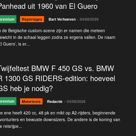
Panhead uit 1960 van El Guero
premium
Reportages
Bart Verhoeven
-
04/08/2026
n de Belgische custom-scene zijn er namen die meteen
ewicht in de schaal leggen zodra ze ergens vallen. De naam
El Guero’, is er...
Twijfeltest BMW F 450 GS vs. BMW
R 1300 GS RIDERS-edition: hoeveel
GS heb je nodig?
premium
Motortests
Redactie
-
04/08/2026
e ene heeft 420 cc, 48 pk en mikt op A2-rijders, beginnende
vonturiers en bewuste downsizers. De andere is de koning van
e reisrijpe...