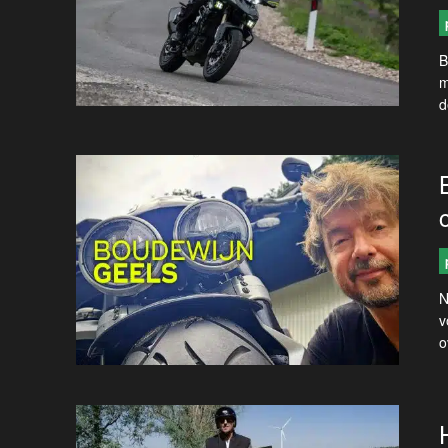
B
m
d
N
v
o