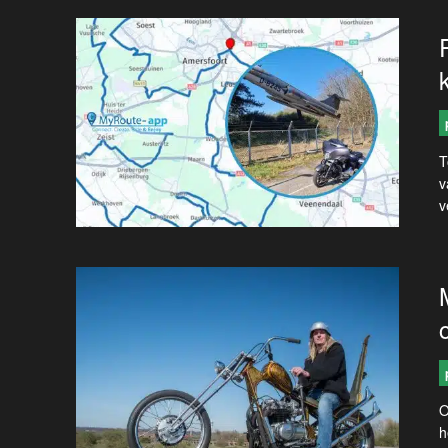
T
v
v
O
h