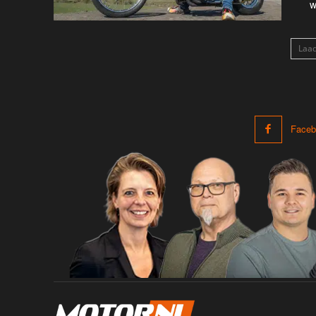
w
Laa
Faceb