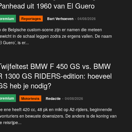
Panhead uit 1960 van El Guero
premium
Reportages
Bart Verhoeven
-
04/08/2026
n de Belgische custom-scene zijn er namen die meteen
ewicht in de schaal leggen zodra ze ergens vallen. De naam
El Guero’, is er...
Twijfeltest BMW F 450 GS vs. BMW
R 1300 GS RIDERS-edition: hoeveel
GS heb je nodig?
premium
Motortests
Redactie
-
04/08/2026
e ene heeft 420 cc, 48 pk en mikt op A2-rijders, beginnende
vonturiers en bewuste downsizers. De andere is de koning van
e reisrijpe...