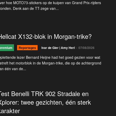
ver hoe MOTO73-stickers op de kuipen van Grand Prix-rijders
tonden. Denk aan de TT-zege van...
Hellcat X132-blok in Morgan-trike?
premium
Reportages
Ivar de Gier | Amy Herl
-
07/08/2026
plettende lezer Bernard Heijne had het goed gezien voor wat
etreft het motorblok in de Morgan-trike, die op de achtergrond
an één van de...
Test Benelli TRK 902 Stradale en
Xplorer: twee gezichten, één sterk
karakter