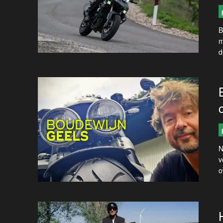
B
m
d
N
v
o