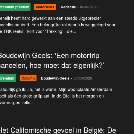
premium preview
Motortests
Redactie
-
06/08/2026
enelli heeft hard gewerkt aan een steeds uitgebreider
odellenaanbod. Een belangrijke rol daarin is weggelegd voor
e TRK-reeks - kort voor ‘Trekking’ - die...
Boudewijn Geels: ‘Een motortrip
cancelen, hoe moet dat eigenlijk?’
premium
Column
Boudewijn Geels
-
05/08/2026
atúúrlijk ga ik. Ja, het is warm. Mijn woonplaats Amsterdam
oelt als één grote grillplaat. In de Eifel is het morgen en
vermorgen zelfs...
Het Californische gevoel in België: De