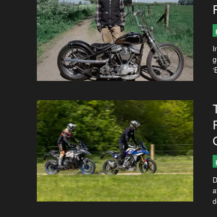
I
g
‘
D
a
d