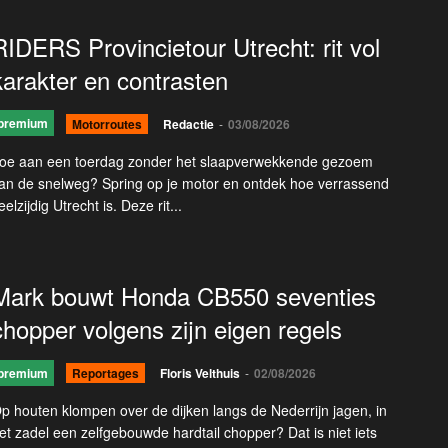
RIDERS Provincietour Utrecht: rit vol
karakter en contrasten
premium
Motorroutes
Redactie
-
03/08/2026
oe aan een toerdag zonder het slaapverwekkende gezoem
an de snelweg? Spring op je motor en ontdek hoe verrassend
eelzijdig Utrecht is. Deze rit...
Mark bouwt Honda CB550 seventies
chopper volgens zijn eigen regels
premium
Reportages
Floris Velthuis
-
02/08/2026
p houten klompen over de dijken langs de Nederrijn jagen, in
et zadel een zelfgebouwde hardtail chopper? Dat is niet iets