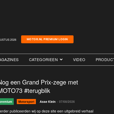
USTUS 2026
MOTOR.NL PREMIUM LOGIN
AGAZINES
CATEGORIEEN
VIDEO
PRODUC
Nog een Grand Prix-zege met
MOTO73 #terugblik
premium
Motorsport
Asse Klein
-
07/08/2026
erder publiceerden wij op deze site een uitgebreid verhaal