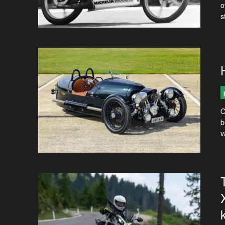
o
s
O
b
v