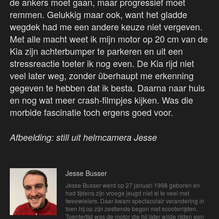
de ankers moet gaan, maar progressief moet
remmen. Gelukkig maar ook, want het gladde
wegdek had me een andere keuze niet vergeven.
Met alle macht weet ik mijn motor op 20 cm van de
Kia zijn achterbumper te parkeren en uit een
stressreactie toeter ik nog even. De Kia rijd niet
veel later weg, zonder überhaupt me erkenning
gegeven te hebben dat ik besta. Daarna naar huis
en nog wat meer crash-filmpjes kijken. Was die
morbide fascinatie toch ergens goed voor.
Afbeelding: still uit helmcamera Jesse
Jesse Busser
Jesse Busser werd op 27 januari 1998 geboren en
had tijdens zijn vroege jeugd niet al te veel met
tweewielers. Daar kwam spectaculair verandering in
toen hij op zijn zestiende begon met scooterrijden.
Toentertijd was de motor die hij later wilde rijden een