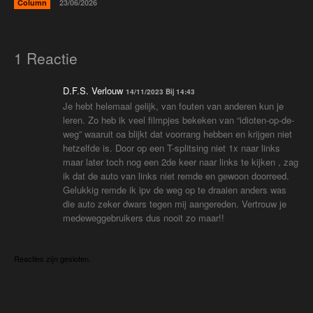
Column
23/06/2026
1 Reactie
D.F.S. Verlouw
14/11/2023 Bij 14:43
Je hebt helemaal gelijk, van fouten van anderen kun je
leren. Zo heb ik veel filmpjes bekeken van “idioten-op-de-
weg” waaruit oa blijkt dat voorrang hebben en krijgen niet
hetzelfde is. Door op een T-splitsing niet 1x naar links
maar later toch nog een 2de keer naar links te kijken , zag
ik dat de auto van links niet remde en gewoon doorreed.
Gelukkig remde ik ipv de weg op te draaien anders was
die auto zeker dwars tegen mij aangereden. Vertrouw je
medeweggebruikers dus nooit zo maar!!
Reacties zijn gesloten.