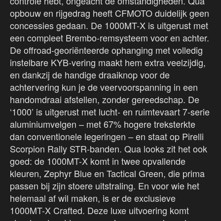
controle hebt, ongeacht de omstandigheden. Qua
opbouw en rijgedrag heeft CFMOTO duidelijk geen
concessies gedaan. De 1000MT-X is uitgerust met
een compleet Brembo-remsysteem voor en achter.
De offroad-georiënteerde ophanging met volledig
instelbare KYB-vering maakt hem extra veelzijdig,
en dankzij de handige draaiknop voor de
achtervering kun je de veervoorspanning in een
handomdraai afstellen, zonder gereedschap. De
‘1000’ is uitgerust met lucht- en ruimtevaart 7-serie
aluminiumvelgen – met 67% hogere treksterkte
dan conventionele legeringen – en staat op Pirelli
Scorpion Rally STR-banden. Qua looks zit het ook
goed: de 1000MT-X komt in twee opvallende
kleuren, Zephyr Blue en Tactical Green, die prima
passen bij zijn stoere uitstraling. En voor wie het
helemaal af wil maken, is er de exclusieve
1000MT-X Crafted. Deze luxe uitvoering komt