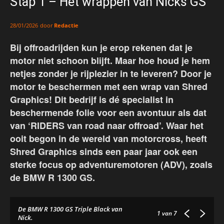
Stap 1 – Het wrappen van Nicks GS
door
Redactie
28/01/2026
Bij offroadrijden kun je erop rekenen dat je
motor niet schoon blijft. Maar hoe houd je hem
netjes zonder je rijplezier in te leveren? Door je
motor te beschermen met een wrap van Shred
Graphics! Dit bedrijf is dé specialist in
beschermende folie voor een avontuur als dat
van ‘RIDERS van road naar offroad’. Waar het
ooit begon in de wereld van motorcross, heeft
Shred Graphics sinds een paar jaar ook een
sterke focus op adventuremotoren (ADV), zoals
de BMW R 1300 GS.
De BMW R 1300 GS Triple Black van
1
van 7
Nick.